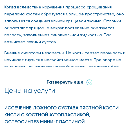
Когда вследствие нарушения процесса сращивания
перелома костей образуется большое пространство, оно
заполняется соединительной хрящевой тканью. Отломки
обрастают хрящом, а вокруг постепенно образуется
полость, заполненная синовиальной жидкостью. Так
возникает ложный сустав.
Внешне симптомы незаметны. Но кость теряет прочность и
начинает гнуться в несвойственном месте. При опоре на
конечность ощущается нестабильность, возникает боль.
Часто это происходит с ладьевидной костью кисти.
Диагноз ставится в результате осмотра травматолога,
Развернуть еще
рентгенологического исследования.
Цены на услуги
Эта патология не поддается консервативной терапии.
Только хирургия. Часто выбором становится способ
ИССЕЧЕНИЕ ЛОЖНОГО СУСТАВА ПЯСТНОЙ КОСТИ
компрессионно-дистракционного остеосинтеза
КИСТИ С КОСТНОЙ АУТОПЛАСТИКОЙ,
(применение аппарата Илизарова). Если не удается
ОСТЕОСИНТЕЗ МИНИ-ПЛАСТИНОЙ
достичь результата таким образом, выполняют костную