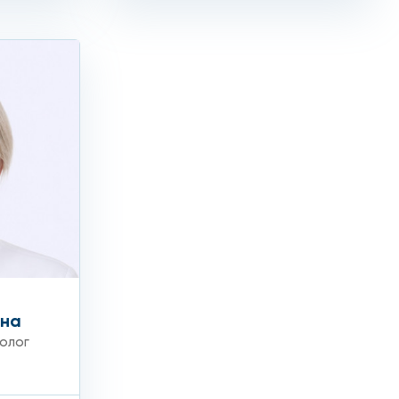
оцедур, которые избавят вас от различных
статки внешности безопасно и без лишних денежных
 клиник «Столица»: 8(495)604-10-10.
вна
олог