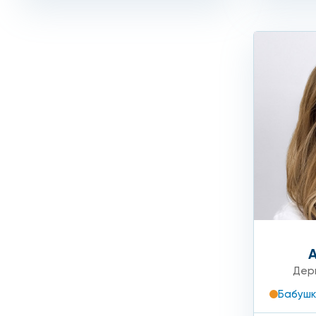
не делать массаж в области коррекции.
Продолжительность ограничений индивидуальна и о
Сеть клиник «Столица» предлагает свои пациентам 
эстетических проблем и возрастных изменений. На
затрат!
Записаться на прием к специалисту и уточнить стоим
Дер
Бабушк