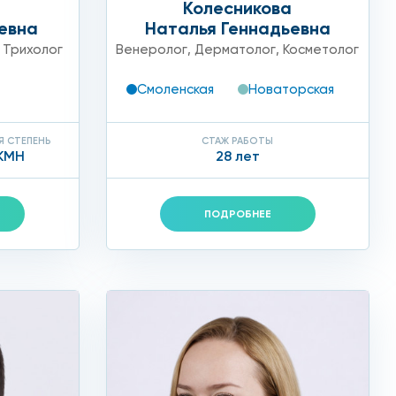
Колесникова
евна
Наталья Геннадьевна
,
Трихолог
Венеролог
,
Дерматолог
,
Косметолог
Смоленская
Новаторская
Я СТЕПЕНЬ
СТАЖ РАБОТЫ
КМН
28 лет
едицинском центре «Столица» прием пациентов ведут
образить свою внешность и сиять неотразимой
ПОДРОБНЕЕ
ий, проводит диагностику состояния кожного
руется. Для более комфортного проведения
ь коррекции крема с анестетиком. Инъекции филера