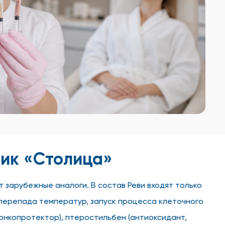
ник «Столица»
т зарубежные аналоги. В состав Реви входят только
 перепада температур, запуск процесса клеточного
 онкопротектор), птеростильбен (антиоксидант,