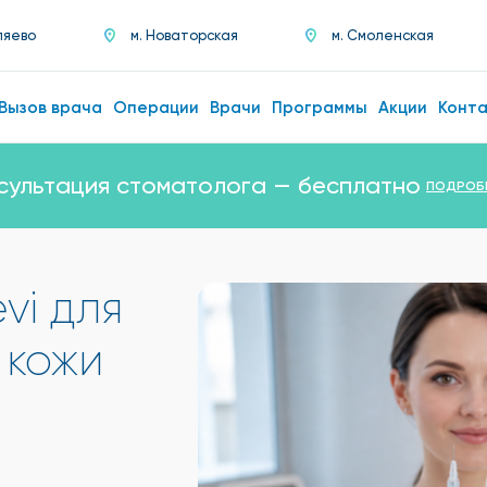
ляево
м. Новаторская
м. Смоленская
Вызов врача
Операции
Врачи
Программы
Акции
Конт
сультация стоматолога — бесплатно
ПОДРОБ
vi для
 кожи