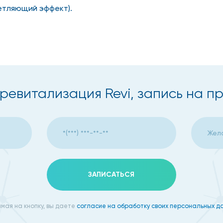
ветляющий эффект).
ревитализация Revi, запись на п
ЗАПИСАТЬСЯ
 Биоревитализация Revi одна из наиболее популярных ко
мая на кнопку, вы даете
согласие на обработку своих персональных д
ованного Anti-Age эффекта, а главное, по недорогой ц