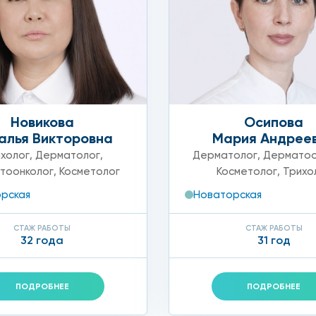
анюлей, что минимизирует болевые ощущения. По завер
ходу за кожей.
Новикова
Осипова
, но для ускорения заживления микротравм и достижени
алья Викторовна
Мария Андрее
холог
,
Дерматолог
,
Дерматолог
,
Дерматоо
тоонколог
,
Косметолог
Косметолог
,
Трихо
рская
Новаторская
СТАЖ РАБОТЫ
СТАЖ РАБОТЫ
32 года
31 год
ПОДРОБНЕЕ
ПОДРОБНЕЕ