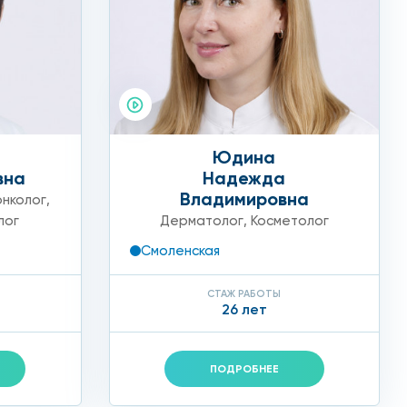
шению процедуры врач повторно дезинфицирует кожу
Юдина
я желаемого Anti-Age эффекта стоит придерживаться
вна
Надежда
Владимировна
нколог
,
лог
Дерматолог
,
Косметолог
Смоленская
СТАЖ РАБОТЫ
26 лет
ПОДРОБНЕЕ