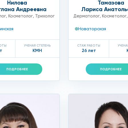
Нилова
Тамазова
тлана Андреевна
Лариса Анатоль
лог
,
Косметолог
,
Трихолог
Дерматолог
,
Косметолог
инская
Новаторская
ти клиник «Столица» в Москве
БОТЫ
УЧЕНАЯ СТЕПЕНЬ
СТАЖ РАБОТЫ
УЧЕНА
т
КМН
26 лет
 чтобы сохранять кожу молодой и привлекательной! В м
атологи, которые помогли тысячам наших пациентов пре
ПОДРОБНЕЕ
ПОДРОБНЕЕ
аличие сопутствующих патологий и аллергических реакц
ки филлеров Revi.
 от загрязнений и декоративной косметики, дезинфици
етолог предложит предварительное нанесение на област