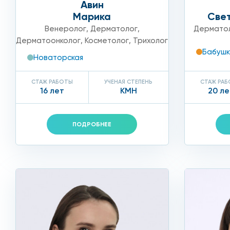
Авин
повышенная температура;
Марика
Све
Венеролог
,
Дерматолог
,
Дермато
острые вирусные заболевания.
Дерматоонколог
,
Косметолог
,
Трихолог
Бабушк
Новаторская
Проведение процедуры биоревитализации Revi в се
СТАЖ РАБОТЫ
УЧЕНАЯ СТЕПЕНЬ
СТАЖ РА
16 лет
КМН
20 ле
Используйте достижения современной косметологии,
только высококвалифицированные косметологи-дерм
ПОДРОБНЕЕ
красотой.
На консультации врач собирает анамнез, уточняет н
покрова и подбирает оптимальный препарат из линей
Перед началом процедуры кожа тщательно очищается
процедуры при повышенной чувствительности, косм