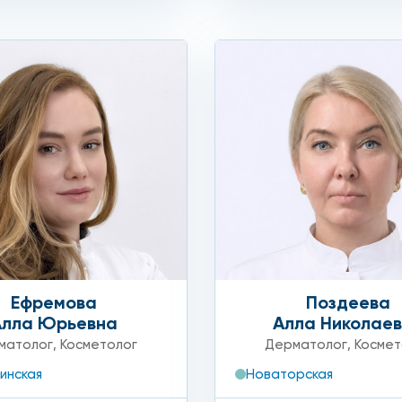
пределяется лечащим врачом.
широкий спектр профессиональных косметологических пр
ши ведущие косметологи скорректируют имеющиеся недо
ость биоревитализации Revi вы можете по телефону сети
Ефремова
Поздеева
Алла Юрьевна
Алла Николае
матолог
,
Косметолог
Дерматолог
,
Космет
инская
Новаторская