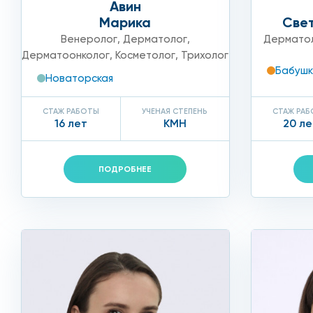
Авин
наших врачей и их высокая квалификация — залог ус
Марика
Све
Венеролог
,
Дерматолог
,
Дермато
Дерматоонколог
,
Косметолог
,
Трихолог
Бабушк
Новаторская
СТАЖ РАБОТЫ
УЧЕНАЯ СТЕПЕНЬ
СТАЖ РА
16 лет
КМН
20 ле
ПОДРОБНЕЕ