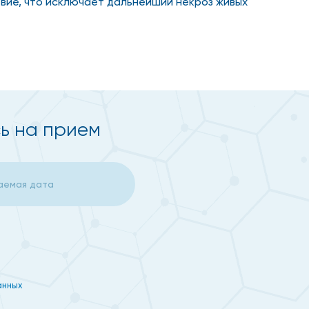
вие, что исключает дальнейший некроз живых
 болевых ощущений не стоит.
ь на прием
анных