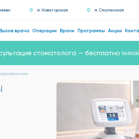
ляево
м. Новаторская
м. Смоленская
Вызов врача
Операции
Врачи
Программы
Акции
Конт
сультация стоматолога — бесплатно
ПОДРОБ
радиоволнами
ы