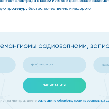
онтакт электрода с кожей и любое физическое воздейст
ную процедуру быстро, качественно и недорого.
под местным обезболивающим, так что бояться каких-то
одится по назначению врача, если:
гемангиомы радиоволнами, запис
стые выделения;
асти глаз, дыхательных путей, лицевого нерва, ушей;
ЗАПИСАТЬСЯ
;
мая на кнопку, вы даете
согласие на обработку своих персональных д