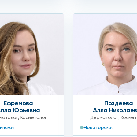
Ефремова
Поздеева
Алла Юрьевна
Алла Николае
матолог
,
Косметолог
Дерматолог
,
Космет
инская
Новаторская