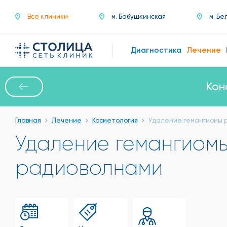
Все клиники
м. Бабушкинская
м. Бе
Диагностика
Лечение
Кон
Главная
Лечение
Косметология
Удаление гемангиомы 
Удаление гемангиом
радиоволнами