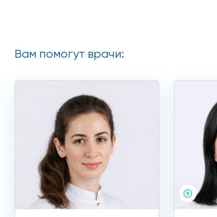
беременность или период лактации;
наличие у пациента кардиостимулятора;
Вам помогут врачи:
воспаления и инфекционные поражения кожи;
сахарный диабет;
заболевания сердца и сосудов;
пациент имеет свежий загар.
Узнать, сколько стоит процедура и более подробную
Быстрое и качественное
Если вы еще думаете, где сделать эту процедуру, то