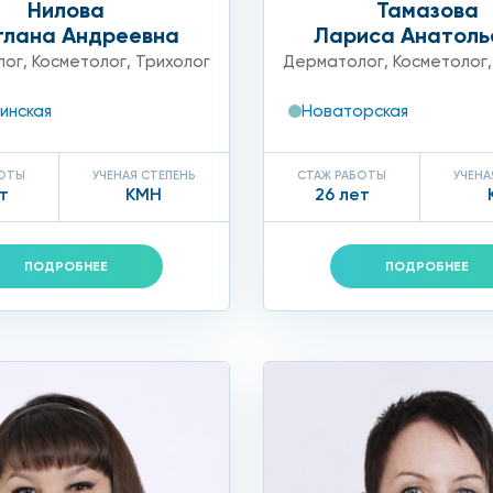
Нилова
Тамазова
пешного прохождения процедуры!
тлана Андреевна
Лариса Анатоль
лог
,
Косметолог
,
Трихолог
Дерматолог
,
Косметолог
инская
Новаторская
БОТЫ
УЧЕНАЯ СТЕПЕНЬ
СТАЖ РАБОТЫ
УЧЕНА
т
КМН
26 лет
ПОДРОБНЕЕ
ПОДРОБНЕЕ