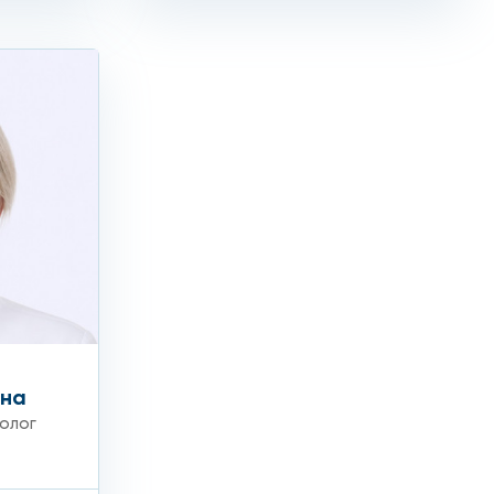
вна
олог