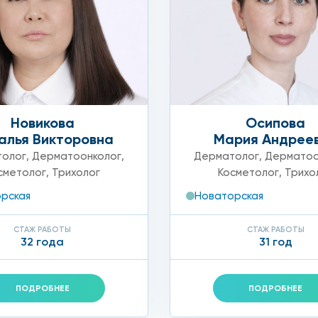
Новикова
Осипова
алья Викторовна
Мария Андрее
олог
,
Дерматоонколог
,
Дерматолог
,
Дерматоо
сметолог
,
Трихолог
Косметолог
,
Трихо
рская
Новаторская
СТАЖ РАБОТЫ
СТАЖ РАБОТЫ
32 года
31 год
ПОДРОБНЕЕ
ПОДРОБНЕЕ