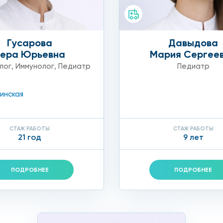
Гусарова
Давыдова
Вера Юрьевна
Мария Сергее
лог
,
Иммунолог
,
Педиатр
Педиатр
инская
СТАЖ РАБОТЫ
СТАЖ РАБОТЫ
21 год
9 лет
ПОДРОБНЕЕ
ПОДРОБНЕЕ