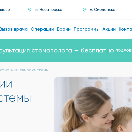
ляево
м. Новаторская
м. Смоленская
Вызов врача
Операции
Врачи
Программы
Акции
Конт
сультация стоматолога — бесплатно
ПОДРОБ
остно-мышечной системы
ий
стемы