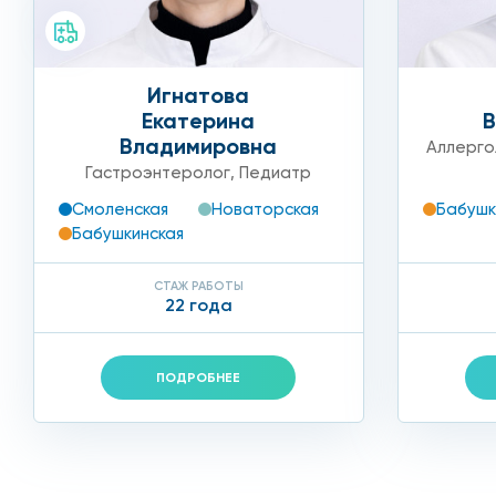
Игнатова
Екатерина
Владимировна
Аллерго
Гастроэнтеролог
,
Педиатр
Бабушк
Смоленская
Новаторская
Бабушкинская
СТАЖ РАБОТЫ
22 года
ПОДРОБНЕЕ