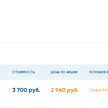
 местное повышение температуры
– болезненность, покраснение, уплотнение, припухлость,
СТОИМОСТЬ
ЦЕНА ПО АКЦИИ
УСЛОВИЯ 
 валика (вросший ноготь)
ожей
3 700 руб.
2 960 руб.
Скидка 20