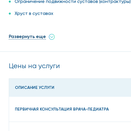
Ограничение подвижности суставов (контрактуры)
Хруст в суставах
Боль в мышцах
Развернуть еще
Боль в стопе
Боли в спине и позвоночнике
Изменения в суставах – покраснение, отёчность,
Цены на услуги
Гнойно-воспалительные процессы в мягких тканях 
гнойных осложнений
ОПИСАНИЕ УСЛУГИ
Болезненность, покраснение, отёчность ногтевого
Узелки, уплотнения, образования в мышцах и под к
ПЕРВИЧНАЯ КОНСУЛЬТАЦИЯ ВРАЧА-ПЕДИАТРА
Онемение пальцев, рук