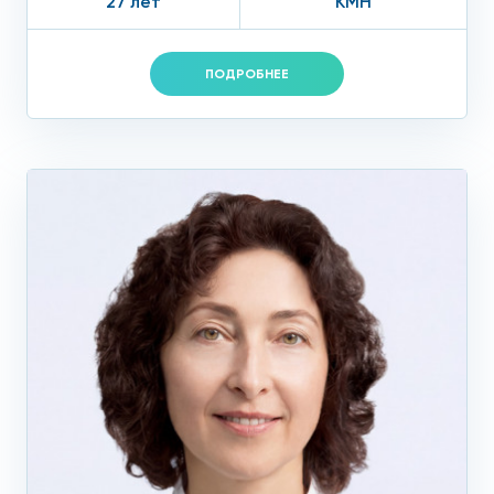
27 лет
КМН
каждый час. Все данные суточного мониторирования АД в
Москве позволяют кардиологу составить точную картину
ПОДРОБНЕЕ
функционирования сосудов и предписать при
необходимости адекватную терапию. Подготовкой к
обследованию может быть отмена некоторых лекарств,
если об этом скажет кардиолог.
Проходите суточное
исследование давления у нас
Высококвалифицированные специалисты нашей клиники,
изучают результаты обследования СМАД, сопоставляя
данные мониторинга с образом жизни пациента.
Результаты суточного мониторирования АД в Москве
рассчитываются при помощи компьютера. У нас можно
сделать суточное мониторирование АД в Москве
недорого. К тому же, часто бывают скидки на СМАД, и