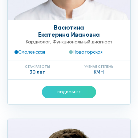
тогда суточное мониторирование АД по акции будет
вообще малозатратным по финансам для пациента.
Преимуществами клиники выступают истинный
профессионализм наших кардиологов, великолепная
Васютина
оснащенность лучшими приборами для проведения СМАД,
Екатерина Ивановна
персонализированный подход, назначение оптимальной
Кардиолог
,
Функциональный диагност
терапии в соответствии с данными мониторинга.
Смоленская
Новаторская
СТАЖ РАБОТЫ
УЧЕНАЯ СТЕПЕНЬ
30 лет
КМН
ПОДРОБНЕЕ