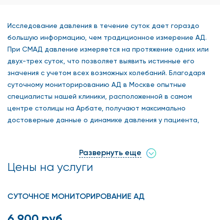
Исследование давления в течение суток дает гораздо
большую информацию, чем традиционное измерение АД.
При СМАД давление измеряется на протяжение одних или
двух-трех суток, что позволяет выявить истинные его
значения с учетом всех возможных колебаний. Благодаря
суточному мониторированию АД в Москве опытные
специалисты нашей клиники, расположенной в самом
центре столицы на Арбате, получают максимально
достоверные данные о динамике давления у пациента,
что позволяет назначить эффективное лечение, а также
периодически его контролировать. Если вы еще
Развернуть еще
раздумываете, где сделать суточное мониторирование
Цены на услуги
АД в Москве, пройдите обследование у нас. Мы применяем
аппаратуру премиум-класса последнего поколения, что
дает возможность высокоточного результата. Наши
СУТОЧНОЕ МОНИТОРИРОВАНИЕ АД
кардиологи вовремя получают представление о
ситуациях, которые угрожают здоровью, и назначают
6 900 руб.