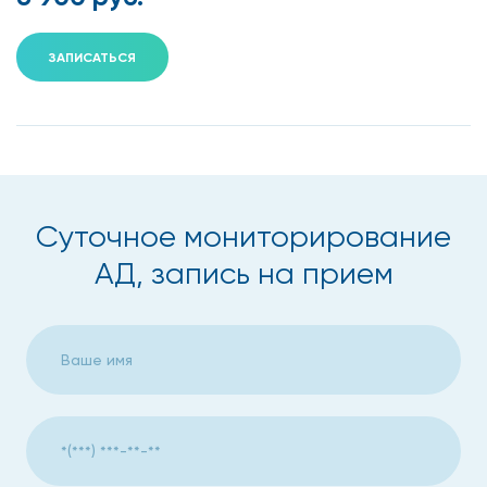
оптимальное лечение. Цены на суточное
мониторирование АД в Москве в нашей клинике ниже, чем
ЗАПИСАТЬСЯ
в большинстве клиник города.
Какую информацию получает
врач-кардиолог с помощью
СМАД
Суточное мониторирование
При проведении суточного мониторинга давления наши
АД, запись на прием
врачи могут получать данные о следующих параметрах:
Максимуме и минимуме давления, когда пациент
ведет привычную жизнь в течение суток.
Среднем значении давления в ночной и дневной
периоды, что очень важно для подтверждения
наличия/отсутствия гипертонии.