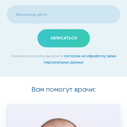
Суточном ритме давления, относящемся к
важнейшим показателям. Если ночью у пациента
давление повышено, это создает риск инфаркта
миокарда или инсульта.
Также на основании СМАД наши специалисты могут
ЗАПИСАТЬСЯ
просчитать прогноз последствий изменения давления,
проконтролировать и оценить успешность проводимого
Нажимая на кнопку, вы даете
согласие на обработку своих
до мониторинга лечения.
персональных данных
Когда назначается суточный
мониторинг АД
Вам помогут врачи:
Кардиолог назначит суточное мониторирование АД в
Москве, если:
У пациента периодически бывают
головокружения, обморочные состояния, скачки