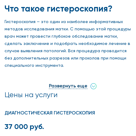
Что такое гистероскопия?
Гистероскопия — это один из наиболее информативных
методов исследования матки. С помощью этой процедуры
врач может провести глубокое обследование матки,
сделать заключение и подобрать необходимое лечение в
случае выявления патологий. Вся процедура проводится
без дополнительных разрезов или проколов при помощи
специального инструмента.
В любой клинике сети «Столица» вы можете пройти
гистероскопию по назначению врача или для
Развернуть еще
профилактических целей. В наших медицинских центрах
Цены на услуги
работают лучшие врачи, среди которых есть авторы
научных статей, а также кандидаты наук. Мы гарантируем,
ДИАГНОСТИЧЕСКАЯ ГИСТЕРОСКОПИЯ
что все обследования пройдут быстро, точно, безопасно
и безболезненно, это также подтверждают
37 000 руб.
положительные отзывы о нашей клинике, которые
оставляют довольные пациентки.