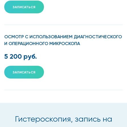
ЗАПИСАТЬСЯ
Какие патологии можно
диагностировать при помощи
гистероскопии
ОСМОТР С ИСПОЛЬЗОВАНИЕМ ДИАГНОСТИЧЕСКОГО
И ОПЕРАЦИОННОГО МИКРОСКОПА
При помощи гистероскопии в Москве, гинеколог может
5 200 руб.
выявить широкий ряд внутриматочных патологий, среди
них:
ЗАПИСАТЬСЯ
полипы эндометрия;
гиперплазия эндометрия;
аденомиоз;
миомы;
Гистероскопия, запись на
различные злокачественные и доброкачественные