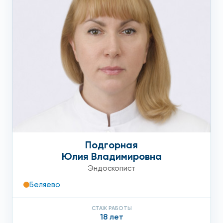
восстановиться после курса терапии.
Для того, чтобы получить более подробную информацию
и записаться на удобное время и день к специалисту, вам
достаточно позвонить в клинику или заполнить форму
обратной связи на сайте.
Подгорная
Юлия Владимировна
Эндоскопист
Беляево
СТАЖ РАБОТЫ
18 лет