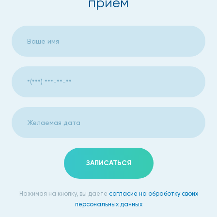
прием
опухоли;
аномалии развития матки;
врожденные дефекты.
Кроме этого, гистероскопия позволяет выявить точные
причины бесплодия, а также диагностировать проблемы,
возникающие при вынашивании плода. Также, если у
женщины наблюдаются частые сбои менструального
цикла, данная процедура позволяет определить точную
причину.
В каких случаях проводится
ЗАПИСАТЬСЯ
гистероскопия
Врач гинеколог проводит гистероскопию в Москве в
Нажимая на кнопку, вы даете
согласие на обработку своих
следующих случаях:
персональных данных