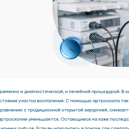
временно и диагностической, и лечебной процедурой. В 
остояния участка воспаления. С помощью артроскопа та
сравнению с традиционной открытой хирургией, снижает
артроскопии уменьшается. Остающиеся на коже последс
онных рубцов. Если вы находитесь в поиске, где сделат