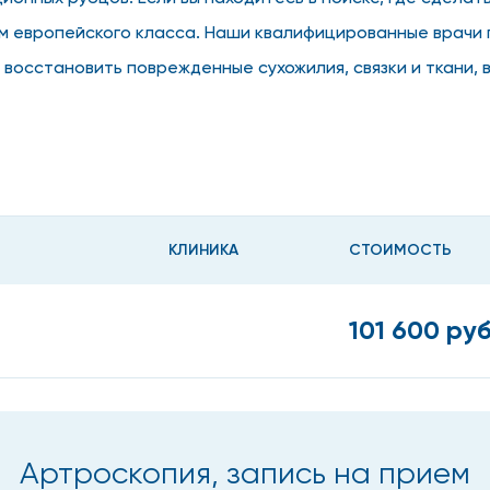
 европейского класса. Наши квалифицированные врачи 
 восстановить поврежденные сухожилия, связки и ткани,
КЛИНИКА
СТОИМОСТЬ
авных патологий и их лечения отличается множеством д
101 600 руб
Артроскопия, запись на прием
ий.