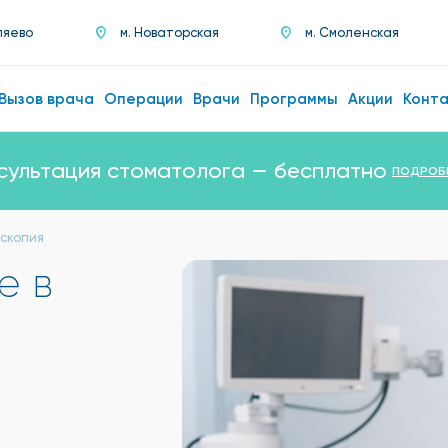
ляево
м. Новаторская
м. Смоленская
Вызов врача
Операции
Врачи
Программы
Акции
Конт
сультация стоматолога — бесплатно
ПОДРОБ
скопия
е в