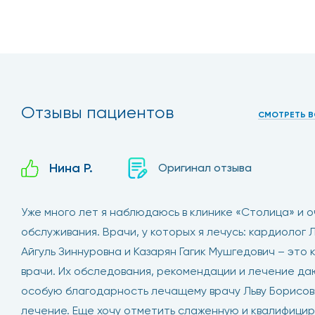
Имеется болевой сидром в том или ином суставе.
Движение сустава отличается скованностью.
Слышны хруст, скрип, щелчки в суставе.
Отзывы пациентов
Покраснела кожа в зоне сустава.
СМОТРЕТЬ В
Мы высокоэффективно ле
Нина Р.
Оригинал отзыва
Наши высококвалифицированные специалисты выполн
Уже много лет я наблюдаюсь в клинике «Столица» и 
эндоскопического вмешательства используются разны
обслуживания. Врачи, у которых я лечусь: кардиолог
клинике очень часто выполняется артроскопия по ак
Айгуль Зиннуровна и Казарян Гагик Мушгедович – эт
позволяет провести лечение суставов максимально 
врачи. Их обследования, рекомендации и лечение да
особую благодарность лечащему врачу Льву Борисов
лечение. Еще хочу отметить слаженную и квалифици