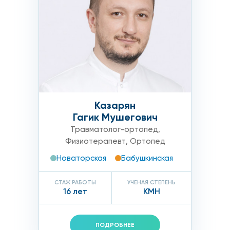
ет назначить:
Казарян
Гагик Мушегович
сти операцию с использованием артроскопической тех
Травматолог-ортопед
,
авматичный метод артроскопии в Москве обеспечивает 
Физиотерапевт
,
Ортопед
кже проходят под руководством докторов нашей клиники
Новаторская
Бабушкинская
СТАЖ РАБОТЫ
УЧЕНАЯ СТЕПЕНЬ
16 лет
КМН
суставов
ПОДРОБНЕЕ
атиться, если: