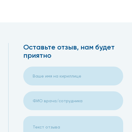
Оставьте отзыв, нам будет
приятно
Аглая К.
исимости от вида сустава и объема
Подвернула ногу и записалась на прием к травматологу 
д доступен для каждого пациента. К тому же, в
осмотрел сустав, сказал что криминального ничего не
ьные скидки. Артроскопия в Москве в нашей клинике
физиопроцедуры и противовоспалительные препараты. Н
снова смогла вернуться к своей любимой обуви на каблу