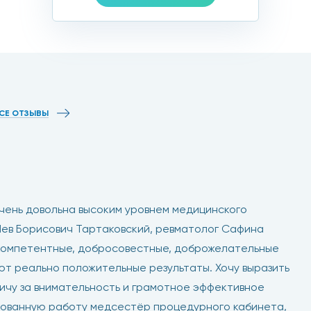
СЕ ОТЗЫВЫ
чим суставные патологии
яют огромный спектр артроскопических операций. В зав
очень довольна высоким уровнем медицинского
е инструменты. Стоит у нас артроскопия недорого, мето
 Лев Борисович Тартаковский, ревматолог Сафина
ции, когда на прохождение процедуры делаются значител
о компетентные, добросовестные, доброжелательные
результативно и минимально травматично.
ют реально положительные результаты. Хочу выразить
ичу за внимательность и грамотное эффективное
рованную работу медсестёр процедурного кабинета,