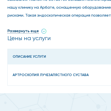
нашу клинику на Арбате, оснащенную оборудованием
рисками. Такая эндоскопическая операция позволяет
избавив человека от болевых ощущений.
Развернуть еще
Цены на услуги
Преимущества метода
ОПИСАНИЕ УСЛУГИ
Артроскопическая процедура диагностирования суст
Высокой информативностью.
АРТРОСКОПИЯ ЛУЧЕЗАПЯСТНОГО СУСТАВА
Малотравматичностью.
Небольшой длительностью.
Непродолжительным временем восстановления.
Точностью диагностических и лечебных манипуляц