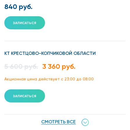
840 руб.
переломы;
деструкции;
ЗАПИСАТЬСЯ
пневмония;
туберкулез;
КТ КРЕСТЦОВО-КОПЧИКОВОЙ ОБЛАСТИ
кисты;
5 600 руб.
3 360 руб.
доброкачественная / злокачественная опухоль;
Акционная цена действует с 23:00 до 08:00
нарушения кровообращения.
Компьютерная томография – незаменимый
ЗАПИСАТЬСЯ
диагностический инструмент, являющийся наиболее
информативным методом диагностики
посттравматических повреждений и скрытых
СМОТРЕТЬ ВСЕ
заболеваний, в том числе онкологических.