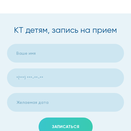
Симптомы,
свидетельствующие о
КТ детям, запись на прием
необходимости проведения
КТ-диагностики детям
Хотя наиболее информативным методом диагностики
считается магнитно-резонансная томография, однако в
случае противопоказаний в качестве альтернативы ей
выступает компьютерная томография.
Компьютерная томография детям назначается при
обнаружении таких симптомов, как:
боли;
судороги;
ЗАПИСАТЬСЯ