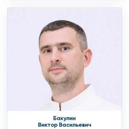
кардио- и нейростимуляторы;
электронные и метало-имплантаты;
инородные тела из металлических сплавов;
протезы сердечных клапанов.
КТ-диагностика детям в
Москве: куда обратиться
Если Вам необходимо провести КТ-диагностику детям в
Москве, обратитесь за консультацией в один из
медицинских центров Москвы – в «Столицу» на Арбате.
Врачи «Столицы» – это высококвалифицированные
специалисты, авторы многих научных исследований с
учеными степенями.
Бакулин
Виктор Васильевич
Медицинский центр «Столица» располагает