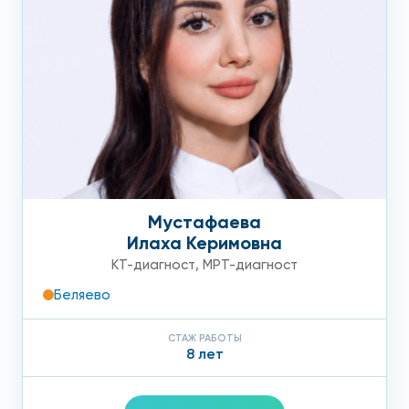
Мустафаева
Илаха Керимовна
КТ-диагност
,
МРТ-диагност
Беляево
СТАЖ РАБОТЫ
8 лет