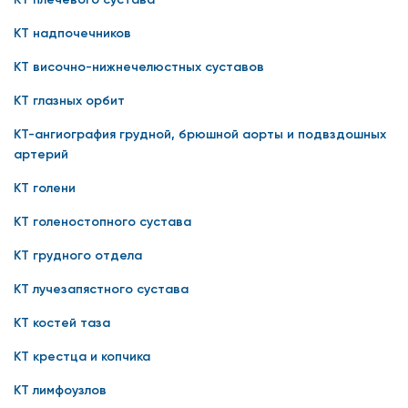
КТ надпочечников
КТ височно-нижнечелюстных суставов
КТ глазных орбит
КТ-ангиография грудной, брюшной аорты и подвздошных
артерий
КТ голени
КТ голеностопного сустава
КТ грудного отдела
КТ лучезапястного сустава
КТ костей таза
КТ крестца и копчика
КТ лимфоузлов