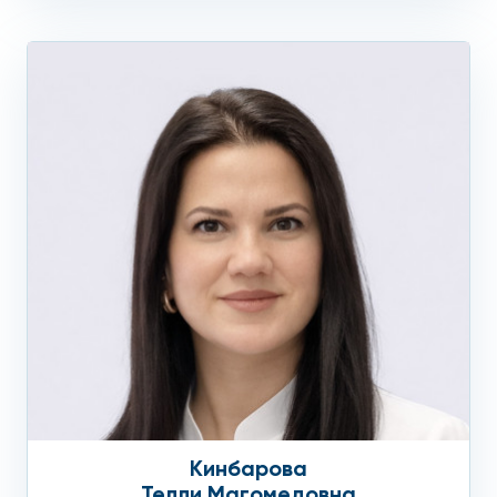
Кинбарова
Телли Магомедовна