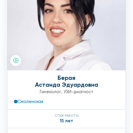
запрещается употреблять газообразующие
продукты и напитки).
В зависимости от ваших целей диагностики УЗИ яичников в
Москве нужно проходить в определённые дни цикла. Этот
вопрос вы можете уточнить, позвонив в наш филиал на
Арбате. Отметим, что данную процедуру можно проходить
в любой день цикла при сильных болях и дискомфорте
внизу живота, для выяснения причин такого состояния и
предупреждения различных заболеваний.
Берая
ПОДГОТОВКА:
Астанда Эдуардовна
1. Трансвагинальное УЗИ не требует специальной
Гинеколог
,
УЗИ-диагност
подготовки.
Исследование проводится при опорожненном мочевом
Смоленская
пузыре.
СТАЖ РАБОТЫ
15 лет
2. Для трансабдоминального (через переднюю брюшную
стенку) гинекологического УЗИ необходима подготовка