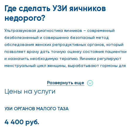
Где сделать УЗИ яичников
недорого?
Ультразвуковая диагностика яичников – современный
безболезненный и совершенно безопасный метод
обследования женских репродуктивных органов, который
позволяет врачу дать точную оценку состояния пациентки
и назначить необходимую терапию. Яичники регулируют
менструальный цикл женщины, вырабатывают гормоны для
всего организма, и отвечают за рождение потомства.
Развернуть еще
В медицинском центре на Арбате можно сделать самое
Цены на услуги
точное УЗИ яичников в Москве недорого, так как наши
специалисты работают на высокоточном оборудовании
новейшего поколения – оно позволяет рассмотреть эти
УЗИ ОРГАНОВ МАЛОГО ТАЗА
важнейшие женские органы в мельчайших деталях и
нескольких проекциях
4 400 руб.