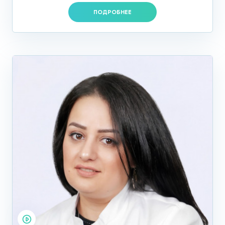
мочевого пузыря: выпить 1—1,5 литра негазированной
ПОДРОБНЕЕ
жидкости за 1 час до процедуры и не мочиться до
исследования.
Сколько стоит УЗИ яичников в
Москве
Такой вид диагностики как УЗИ яичников помогает выявить
множество патологий женской репродуктивной системы, и
является просто необходимым пунктом терапии при
лечении бесплодия, поликистоза, эндометриоза,
различных новообразований, ИППП, воспалений,
внематочной беременности и др.
Цену на УЗИ яичников в Москве можно узнать, изучив
прайс-лист наших услуг по ультразвуковой диагностике на
сайте. Индивидуальный подход к каждой пациентке,
которой необходимо решить ту или иную деликатную