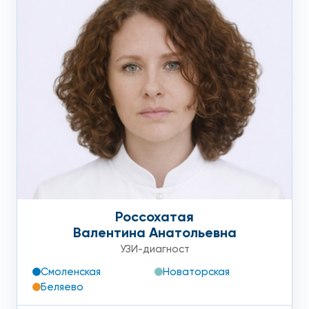
Россохатая
Валентина Анатольевна
УЗИ-диагност
Смоленская
Новаторская
Беляево