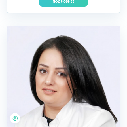
ПОДРОБНЕЕ
Планируемое обследование рекомендуют проводить в
наиболее благоприятные дни цикла, желательно с пятого
по восьмой день менструального цикла. В экстренных
случаях, при наличии симптомов заболевания, обследуют
пациентку сразу, для подтверждения диагноза. В клинике
на Арбате часто предлагаются скидки на процедуры, вы
можете сделать УЗИ матки в Москве по акции.
Способы проведения УЗИ
матки в Москве
Существует несколько способов обследования:
Наиболее распространенный метод, через
брюшную стенку, делается натощак, с
предварительной диетой, исключающей
продукты, усиливающие газообразование.