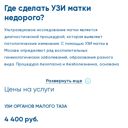
Где сделать УЗИ матки
недорого?
Ультразвуковое исследование матки является
диагностической процедурой, которая выявляет
патологические изменения. С помощью УЗИ матки в
Москве определяют ряд воспалительных
гинекологических заболеваний, образования разного
вида. Процедура безопасна и безболезненна, основана
на отражении ультразвуковых волн от границ раздела
органов и получении их изображений. Исследование не
Развернуть еще
требует особо сложной подготовки перед проведением и
Цены на услуги
дает возможность получить достоверную информацию
для установления точного диагноза. Врачи клиники на
Арбате имеют опыт и высокую квалификацию,
УЗИ ОРГАНОВ МАЛОГО ТАЗА
обследования проводят на оборудовании и приборах
4 400 руб.
европейского уровня. Цены УЗИ матки в Москве
достаточно низкие, по сравнению с другими клиниками.