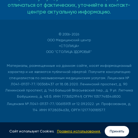
отличаться от фактических, уточняйте в контакт-
центре актуальную информацию.
© 2006-2026
ООО Медицинский центр
«СТОЛИЦА»
ООО "СТОЛИЦА ЗДОРОВЬЯ"
Материалы, размещенные на данном сайте, носят информационный
характер и не являются публичной офертой. Получите консультацию
специалистов по оказываемым медицинским услугам. Лицензия №
Л041-01137-77/00368437 от 18.08.2020. Ленинский проспект, д. 90
Ленинский проспект, д. 146 Большой Власьевский пер., д. 9 ул. Летчика
Бабушкина, д. 48 Б. ИНН 7736529149, ОГРН 1057748546800.
Лицензия № Л041-01137-77/00615931 от 12.09.2022. ул. Профсоюзная, д.
114. ИНН 9728034636, ОРГН 1217700181577.
Сайт использует Cookies.
Правила использования
Принять
ВЫЗОВ ВРАЧА НА ДОМ
ЗАПИСАТЬСЯ ОНЛАЙН