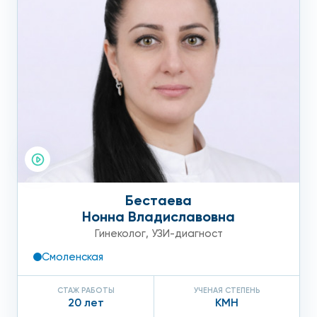
возможность обнаружить патологию вовремя и успешно
ее вылечить.
Бестаева
Нонна Владиславовна
Гинеколог
,
УЗИ-диагност
Смоленская
СТАЖ РАБОТЫ
УЧЕНАЯ СТЕПЕНЬ
20 лет
КМН