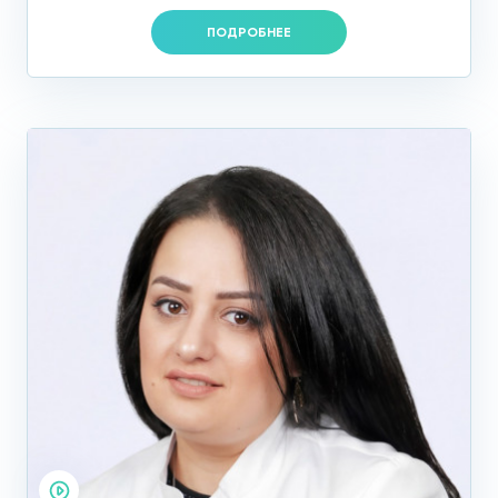
УЗИ шеи в Москве позволяет:
ПОДРОБНЕЕ
Оценить работу крупных и мелких сосудов.
Рассчитать скорость кровотока.
Оценить сосудистую проходимость, состояние
стенок, их толщину.
Обнаружить тромбы.
Спрогнозировать вероятность инсульта.
Выявить атеросклероз, аортоартериит,
расслоение стенки артерий.
Обнаружить стеноз сосудов, закрытие просвета.
Если вы еще не выбрали клинику, где сделать УЗИ шеи в
Москве, приходите на консультацию и УЗ-обследование к
нашим истинным профессионалам.