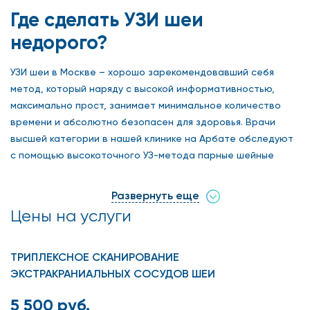
Где сделать УЗИ шеи
недорого?
УЗИ шеи в Москве – хорошо зарекомендовавший себя
метод, который наряду с высокой информативностью,
максимально прост, занимает минимальное количество
времени и абсолютно безопасен для здоровья. Врачи
высшей категории в нашей клинике на Арбате обследуют
с помощью высокоточного УЗ-метода парные шейные
артерии и вены, а также их ветви, которых много в зоне
шеи. Все эти сосуды снабжают головной мозг кровью,
Развернуть еще
поэтому точность диагностики в данном случае
Цены на услуги
чрезвычайно важна, ведь плохая работа сосудов
неизбежно вызывает нарушения в функционировании
мозга из-за недополучения им кислорода. В результате
ТРИПЛЕКСНОЕ СКАНИРОВАНИЕ
могут развиться системные отклонения, вызывающие
ЭКСТРАКРАНИАЛЬНЫХ СОСУДОВ ШЕИ
опасные последствия. Сколько стоит УЗИ шеи в Москве,
5 500 руб.
интересуются пациенты. Эта методика, позволяющая