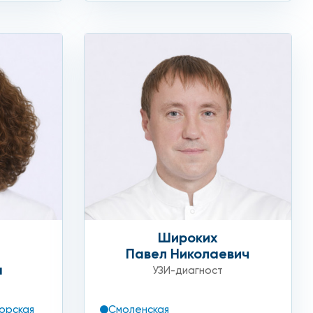
Широких
Павел Николаевич
а
УЗИ-диагност
Смоленская
орская