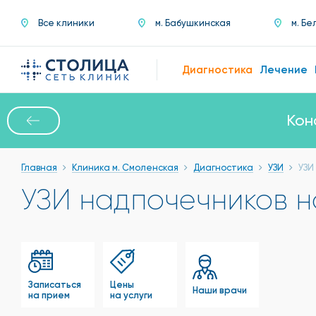
Все клиники
м. Бабушкинская
м. Бе
Диагностика
Лечение
Кон
Главная
Клиника м. Смоленская
Диагностика
УЗИ
УЗИ
УЗИ надпочечников н
Записаться
Цены
Наши врачи
на прием
на услуги