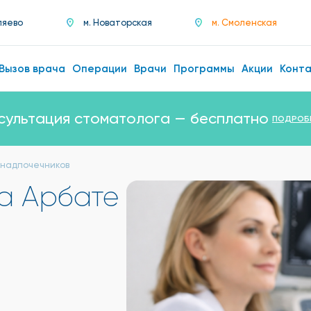
ляево
м. Новаторская
м. Смоленская
Вызов врача
Операции
Врачи
Программы
Акции
Конт
сультация стоматолога — бесплатно
ПОДРОБ
 надпочечников
а Арбате