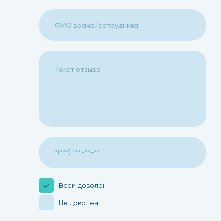
Клиника «Столица» - лучшая из всех московских клиник
профессионал своего дела, доверяю только ей
08.11.2024
Всем доволен
Не доволен