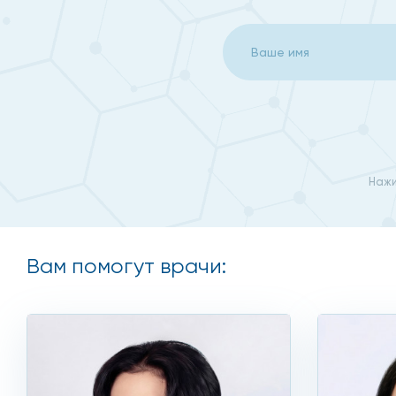
Наблюдаются скачки давления.
Ощущаются упадок сил, быстрая утомляемость, д
Часто болит голова, бывают обморочные состояни
Фиксируются резкие отклонения в весе, тошнота, 
Имеется бесплодие.
Нарушен цикл месячных.
Нажи
Наблюдается импотенция у мужчин.
Были травмы брюшины.
Вам помогут врачи:
Возникли проблемы с мочевыделением.
Кожа стала сухой, на ней появилась сыпь, пигмента
Возникли нарушения оволосения.