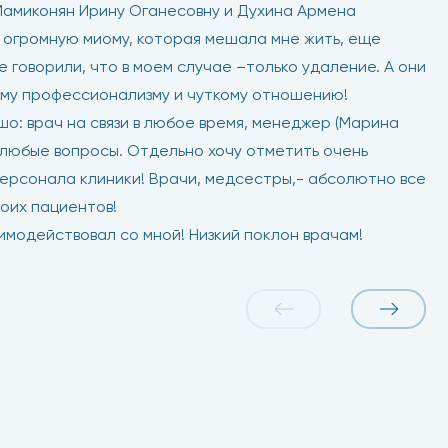
Мамиконян Ирину Оганесовну и Духина Армена
 огромную миому, которая мешала мне жить, еще
не говорили, что в моем случае –только удаление. А они
ому профессионализму и чуткому отношению!
шо: врач на связи в любое время, менеджер (Марина
а любые вопросы. Отдельно хочу отметить очень
ерсонала клиники! Врачи, медсестры,- абсолютно все
воих пациентов!
аимодействовал со мной! Низкий поклон врачам!