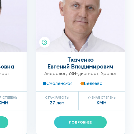
ности консервативного лечения, а также перед
рмональных средств, наличии заболеваний
Ткаченко
вовна
Евгений Владимирович
ност
Андролог
,
УЗИ-диагност
,
Уролог
.
Смоленская
Беляево
Я СТЕПЕНЬ
СТАЖ РАБОТЫ
УЧЕНАЯ СТЕПЕНЬ
еской процедуры УЗИ
КМН
27 лет
КМН
ПОДРОБНЕЕ