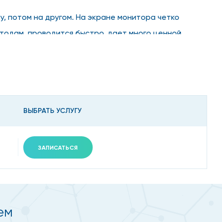
, потом на другом. На экране монитора четко
тодам, проводится быстро, дает много ценной
т лучевая нагрузка на организм. Выполняться
ВЫБРАТЬ УСЛУГУ
 пациентов и ниже, чем по городу.
ЗАПИСАТЬСЯ
скве
ьшаться, что сказывается на состоянии пациента.
ем