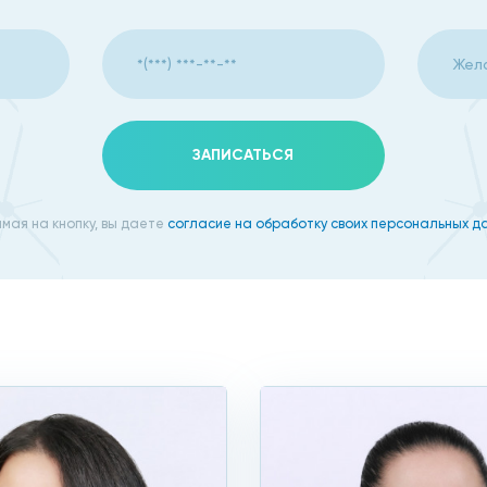
епрессивные состояния, нарушается сон.
я, тахикардия.
рвота.
ЗАПИСАТЬСЯ
мая на кнопку, вы даете
согласие на обработку своих персональных д
ция.