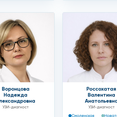
Воронцова
Россохатая
Надежда
Валентина
лександровна
Анатольевн
УЗИ-диагност
УЗИ-диагност
Смоленская
Новат