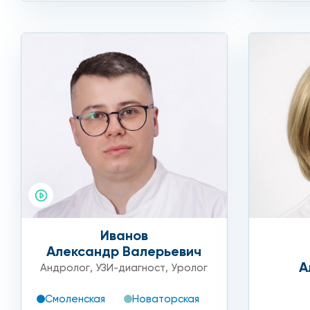
Воспалительные процессы.
Гипер- или гипоплазию железы.
Гематомы.
Отеки.
Кисты.
Эндокринные расстройства.
Сосудистые патологии.
Кровоизлияния.
Иванов
Александр Валерьевич
Доброкачественные образования.
А
Андролог
,
УЗИ-диагност
,
Уролог
Злокачественные опухоли.
Смоленская
Новаторская