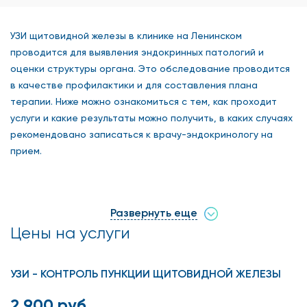
УЗИ щитовидной железы в клинике на Ленинском
проводится для выявления эндокринных патологий и
оценки структуры органа. Это обследование проводится
в качестве профилактики и для составления плана
терапии. Ниже можно ознакомиться с тем, как проходит
услуги и какие результаты можно получить, в каких случаях
рекомендовано записаться к врачу-эндокринологу на
прием.
Как проходит услуга в нашей
Развернуть еще
клинике
Цены на услуги
УЗИ представляет собой безопасный и неинвазивный
способ диагностики состояния щитовидной железы и
УЗИ - КОНТРОЛЬ ПУНКЦИИ ЩИТОВИДНОЙ ЖЕЛЕЗЫ
других органов. Метод помогает выявить патологические
состояния на ранних этапах их развития (опухоли, кисты
2 900 руб.