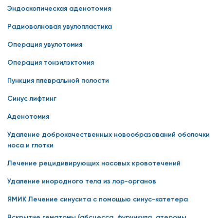
Эндоскопическая аденотомия
Радиоволновая увулопластика
Операция увулотомия
Операция тонзилэктомия
Пункция плевральной полости
Синус лифтинг
Аденотомия
Удаление доброкачественных новообразований оболочки
носа и глотки
Лечение рецидивирующих носовых кровотечений
Удаление инородного тела из лор-органов
ЯМИК Лечение синусита с помощью синус-катетера
Вскрытие гематомы (абсцесса, фурункула, атеромы,