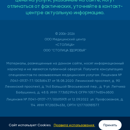
отличаться от фактических, уточняйте в контакт-
центре актуальную информацию.
© 2006-2026
ООО Медицинский центр
«СТОЛИЦА»
ООО "СТОЛИЦА ЗДОРОВЬЯ"
Материалы, размещенные на данном сайте, носят информационный
характер и не являются публичной офертой. Получите консультацию
специалистов по оказываемым медицинским услугам. Лицензия №
Л041-01137-77/00368437 от 18.08.2020. Ленинский проспект, д. 90
Ленинский проспект, д. 146 Большой Власьевский пер., д. 9 ул. Летчика
Бабушкина, д. 48 Б. ИНН 7736529149, ОГРН 1057748546800.
Лицензия № Л041-01137-77/00615931 от 12.09.2022. ул. Профсоюзная, д.
114. ИНН 9728034636, ОРГН 1217700181577.
Сайт использует Cookies.
Правила использования
Принять
ВЫЗОВ ВРАЧА НА ДОМ
ЗАПИСАТЬСЯ ОНЛАЙН