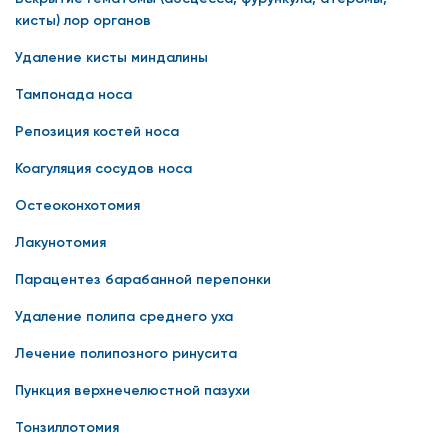
кисты) лор органов
Удаление кисты миндалины
Тампонада носа
Репозиция костей носа
Коагуляция сосудов носа
Остеоконхотомия
Лакунотомия
Парацентез барабанной перепонки
Удаление полипа среднего уха
Лечение полипозного ринусита
Пункция верхнечелюстной пазухи
Тонзиллотомия