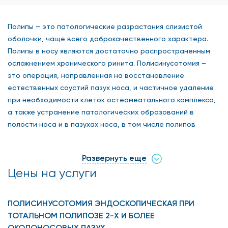
Полипы – это патологические разрастания слизистой
оболочки, чаще всего доброкачественного характера.
Полипы в носу являются достаточно распространенным
осложнением хронического ринита. Полисинусотомия –
это операция, направленная на восстановление
естественных соустий пазух носа, и частичное удаление
при необходимости клеток остеомеатального комплекса,
а также устранение патологических образований в
полости носа и в пазухах носа, в том числе полипов
полости носа и пазух. Таким образом, одно из показаний к
полисинусотомии это наличие полипов в полости носа и в
Развернуть еще
пазухах.
Цены на услуги
Симптомы полипов
ПОЛИСИНУСОТОМИЯ ЭНДОСКОПИЧЕСКАЯ ПРИ
ТОТАЛЬНОМ ПОЛИПОЗЕ 2-Х И БОЛЕЕ
Основной симптом наличия полипов – затрудненное
ОКОЛОНОСОВЫХ ПАЗУХ