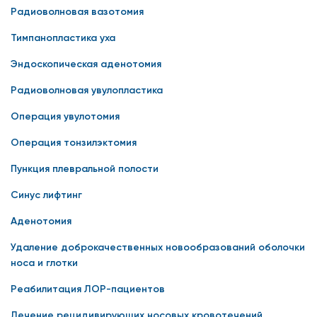
Радиоволновая вазотомия
Тимпанопластика уха
Эндоскопическая аденотомия
Радиоволновая увулопластика
Операция увулотомия
Операция тонзилэктомия
Пункция плевральной полости
Синус лифтинг
Аденотомия
Удаление доброкачественных новообразований оболочки
носа и глотки
Реабилитация ЛОР-пациентов
Лечение рецидивирующих носовых кровотечений