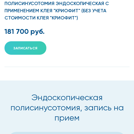
ПОЛИСИНУСОТОМИЯ ЭНДОСКОПИЧЕСКАЯ С
Оперативное вмешательство назначается врачом
ПРИМЕНЕНИЕМ КЛЕЯ "КРИОФИТ" (БЕЗ УЧЕТА
СТОИМОСТИ КЛЕЯ "КРИОФИТ")
отоларингологом если у пациента:
181 700 руб.
хронический синусит;
инородное тело в полости пазухи;
ЗАПИСАТЬСЯ
мукоцеле;
острый осложненный синусит;
полипы околоносовых пазух и полости носа.
Преимущества выполнения
Эндоскопическая
полисинусотомии в
полисинусотомия, запись на
медицинском центре
прием
«Столица» в Москве