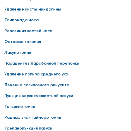
Удаление кисты миндалины
Тампонада носа
Репозиция костей носа
Остеоконхотомия
Лакунотомия
Парацентез барабанной перепонки
Удаление полипа среднего уха
Лечение полипозного ринусита
Пункция верхнечелюстной пазухи
Тонзиллотомия
Радикальная гайморотомия
Трепанопункция пазухи