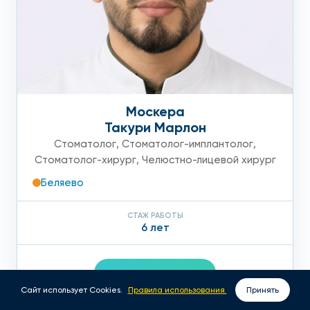
Москера
Такури Марлон
Стоматолог
,
Стоматолог-имплантолог
,
Стоматолог-хирург
,
Челюстно-лицевой хирург
Беляево
СТАЖ РАБОТЫ
6 лет
ПОДРОБНЕЕ
Сайт использует Cookies.
Правила использования
Принять
ВЫЗОВ ВРАЧА НА ДОМ
ЗАПИСАТЬСЯ ОНЛАЙН