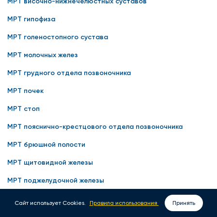
МРТ височно-нижнечелюстных суставов
МРТ гипофиза
МРТ голеностопного сустава
МРТ молочных желез
МРТ грудного отдела позвоночника
МРТ почек
МРТ стоп
МРТ пояснично-крестцового отдела позвоночника
МРТ брюшной полости
МРТ щитовидной железы
МРТ поджелудочной железы
МРТ околоносовых пазух носа
Сайт использует Cookies.
Правила использования
Принять
ВЫЗОВ ВРАЧА НА ДОМ
ЗАПИСАТЬСЯ ОНЛАЙН
МРТ артерий шеи