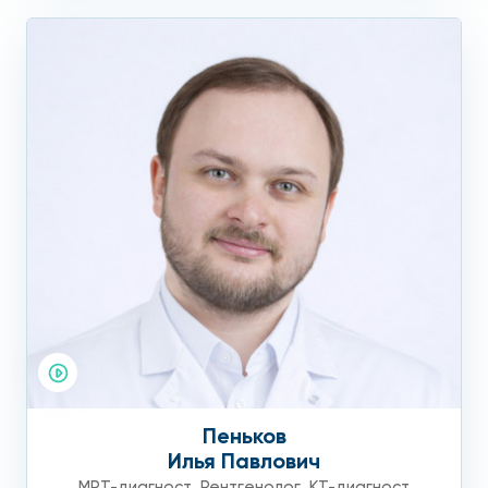
Пеньков
Илья Павлович
МРТ-диагност
,
Рентгенолог
,
КТ-диагност