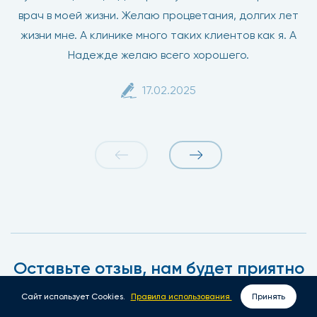
врач в моей жизни. Желаю процветания, долгих лет
жизни мне. А клинике много таких клиентов как я. А
Надежде желаю всего хорошего.
17.02.2025
Оставьте отзыв, нам будет приятно
Сайт использует Cookies.
Правила использования
Принять
ВЫЗОВ ВРАЧА НА ДОМ
ЗАПИСАТЬСЯ ОНЛАЙН