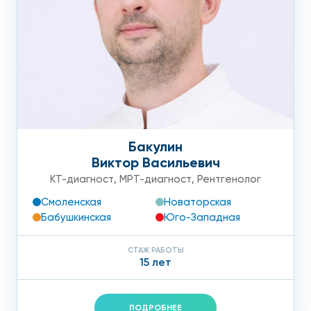
убедитесь в идеальном соотношении цена-качество!
Рентген в клинике на Арбате
Бакулин
Виктор Васильевич
КТ-диагност
,
МРТ-диагност
,
Рентгенолог
Смоленская
Новаторская
Бабушкинская
Юго-Западная
СТАЖ РАБОТЫ
15 лет
ПОДРОБНЕЕ