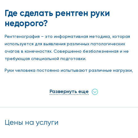
Где сделать рентген руки
недорого?
Рентгенография – это информативная методика, которая
используется для выявления различных патологических
очагов в конечностях. Совершенно безболезненная и не
требующая специальной подготовки.
Руки человека постоянно испытывают различные нагрузки,
подвержены травмам и разного рода заболеваниям.
Именно рентген руки в Москве в нашей клинике на
Развернуть еще
новейшем оборудовании позволяет быстро и точно
определить все возможные патологии и степень их
развития.
Цены на услуги
Когда и где сделать рентген