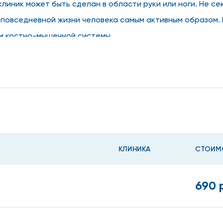
клиник может быть сделан в области руки или ноги. Не с
 повседневной жизни человека самым активным образом. 
м костно-мышечной системы.
сделать рентген пальца в М
 информативным способом диагностики конечностей при 
может назначить хирург, травматолог, ортопед или ревма
ждения;
КЛИНИКА
СТОИМ
690 
одвижность;