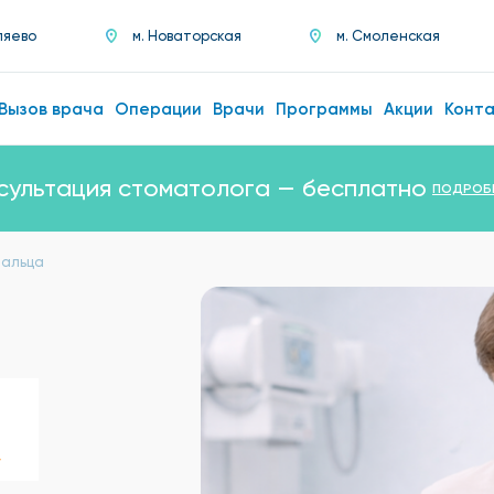
ляево
м. Новаторская
м. Смоленская
Вызов врача
Операции
Врачи
Программы
Акции
Конт
сультация стоматолога — бесплатно
ПОДРОБ
пальца
у