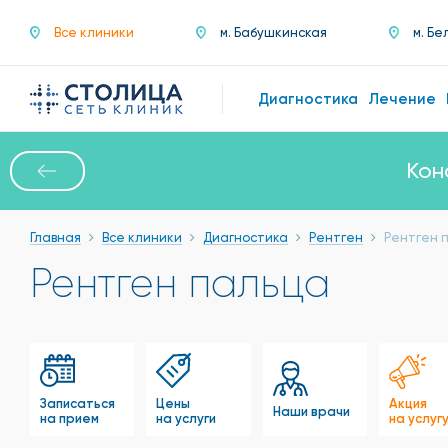
Все клиники
м. Бабушкинская
м. Бе
Диагностика
Лечение
Кон
Главная
Все клиники
Диагностика
Рентген
Рентген 
Рентген пальца
Записаться
Цены
Акция
Наши врачи
на прием
на услуги
на услуг