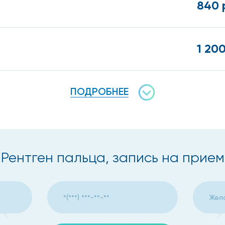
840 
 врача;
рации;
1 200
ПОДРОБНЕЕ
льца в Москве врач назначает соответствующее лечение
уке или ноге, то вам стоит незамедлительно обратиться 
а пальца в Москве конкретно по вашему клиническому сл
Рентген пальца, запись на прием
руки или ноги является бе
ически всегда исключается