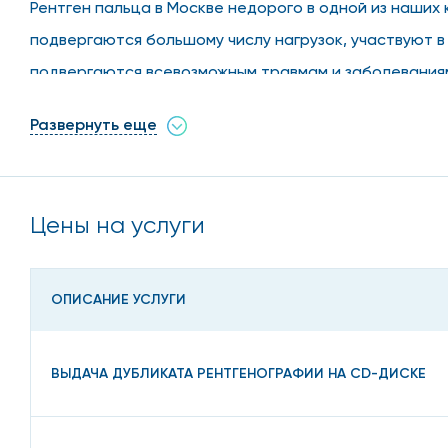
Рентген пальца в Москве недорого в одной из наших 
подвергаются большому числу нагрузок, участвуют в
подвергаются всевозможным травмам и заболевания
Развернуть еще
Когда и где необходимо 
Без сомнения, самым быстрым, простым, но при этом
Цены на услуги
рентгенологический метод. Рентген пальца в Москве 
травмы, растяжения и другие механические повре
ОПИСАНИЕ УСЛУГИ
боль в ноге или руке неизвестного происхождения;
жалобы пациента на плохую и/или болезненную п
ВЫДАЧА ДУБЛИКАТА РЕНТГЕНОГРАФИИ НА CD-ДИСКЕ
гиперемия кожи конечности, отечность, онемение;