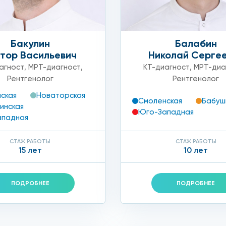
ак как мы работаем с современным цифровым оборудовани
Бакулин
Балабин
тор Васильевич
Николай Серге
агност
,
МРТ-диагност
,
КТ-диагност
,
МРТ-диа
альца в Москве
Рентгенолог
Рентгенолог
ская
Новаторская
Смоленская
Бабуш
ги по рентгенологическому обследованию руки или ноги
инская
Юго-Западная
ападная
жения, внимание и бережное отношение к каждому паци
СТАЖ РАБОТЫ
СТАЖ РАБОТЫ
торые делают нашу клинику лучшей в городе!
15 лет
10 лет
ПОДРОБНЕЕ
ПОДРОБНЕЕ