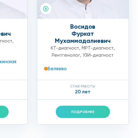
ем, которое к тому же, минимально, а значит и
Восидов
евич
Фуркат
Мухаммадалиевич
гност
,
КТ-диагност
,
МРТ-диагност
,
Рентгенолог
,
УЗИ-диагност
кинская
 вы найдете на сайте в соответствующем разделе.
Беляево
енту, а также новейшее оборудование и грамотные
СТАЖ РАБОТЫ
20 лет
ПОДРОБНЕЕ