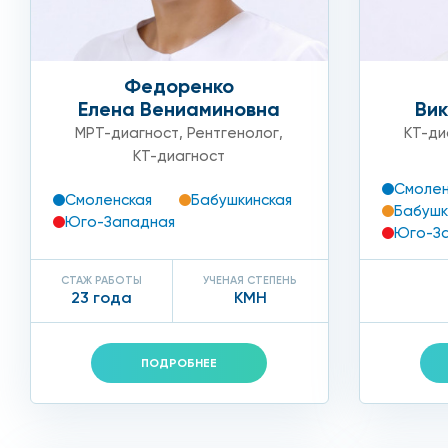
получаются очень четкими и самыми достоверными, т
безопасно для здоровья, облучает организм.
Федоренко
Елена Вениаминовна
Вик
МРТ-диагност
,
Рентгенолог
,
КТ-ди
Сколько стоит рентген п
КТ-диагност
Смолен
Смоленская
Бабушкинская
Ответ на самый важный вопрос о ценах на наши услу
Бабушк
Юго-Западная
Юго-З
Справедливый прайс-лист, частые акционные предло
СТАЖ РАБОТЫ
УЧЕНАЯ СТЕПЕНЬ
специалисты своего дела – вот те преимущества, ко
23 года
КМН
Рентген в клинике на Арбате
ПОДРОБНЕЕ