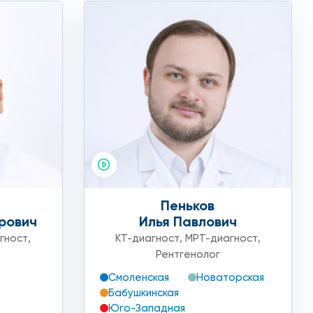
Пеньков
рович
Илья Павлович
гност
,
КТ-диагност
,
МРТ-диагност
,
Рентгенолог
Смоленская
Новаторская
Бабушкинская
Юго-Западная