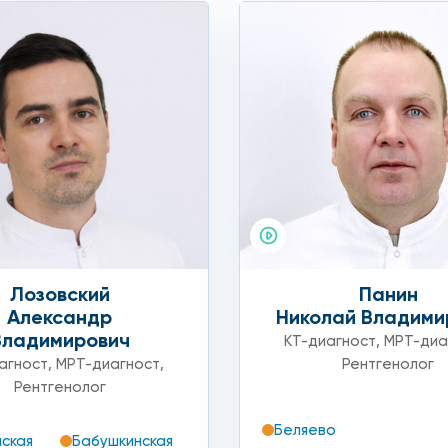
Лозовский
Панин
Александр
Николай Владими
Владимирович
КТ-диагност
,
МРТ-диа
агност
,
МРТ-диагност
,
Рентгенолог
Рентгенолог
Беляево
ская
Бабушкинская