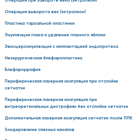
Операция при завороте века (энтропион)
Операция выворота век (эктропион)
Пластика тарзальной пластинки
Энуклеация глаза и удаление глазного яблока
Эвисцероэнуклеация с имплантацией эндопротеза
Нехирургическая блефаропластика
Блефароррафия
Периферическая лазерная коагуляция при отслойке
сетчатки
Периферическая лазерная коагуляция при
витреоретинальных дистрофиях без отслойки сетчатки
Дополнительная лазерная коагуляция сетчатки после ПЛК
Зондирование слезных каналов