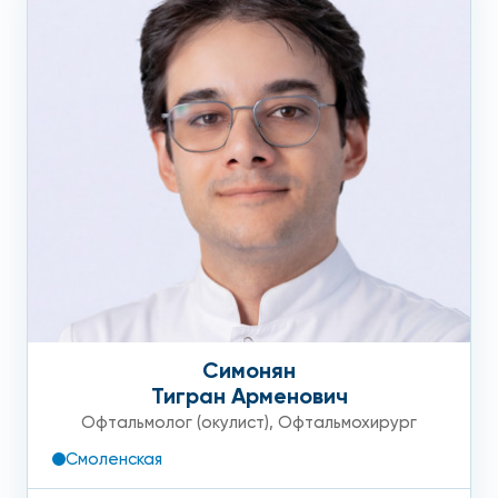
Симонян
Тигран Арменович
Офтальмолог (окулист)
,
Офтальмохирург
Смоленская