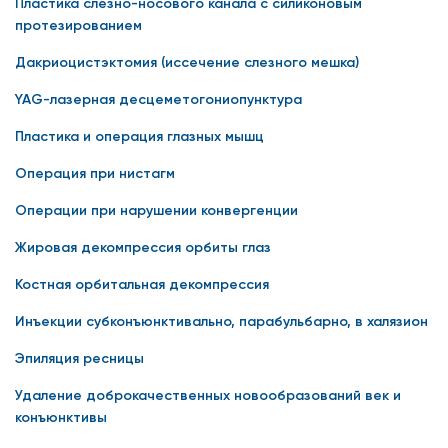
Пластика слезно-носового канала с силиконовым
протезированием
Дакриоцистэктомия (иссечение слезного мешка)
YAG-лазерная десцеметогониопунктура
Пластика и операция глазных мышц
Операция при нистагм
Операции при нарушении конвергенции
Жировая декомпрессия орбиты глаз
Костная орбитальная декомпрессия
Инъекции субконъюнктивально, парабульбарно, в халязион
Эпиляция ресницы
Удаление доброкачественных новообразований век и
конъюнктивы