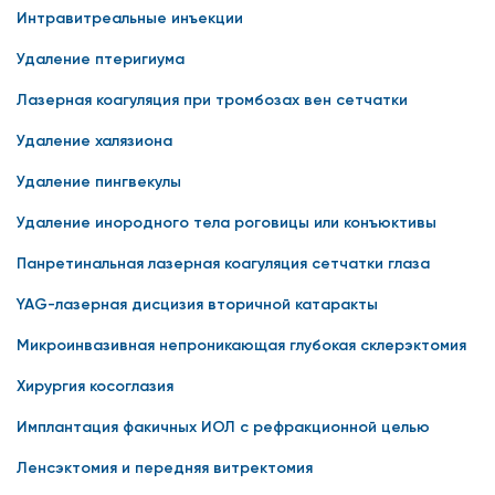
Интравитреальные инъекции
Удаление птеригиума
Лазерная коагуляция при тромбозах вен сетчатки
Удаление халязиона
Удаление пингвекулы
Удаление инородного тела роговицы или конъюктивы
Панретинальная лазерная коагуляция сетчатки глаза
YAG-лазерная дисцизия вторичной катаракты
Микроинвазивная непроникающая глубокая склерэктомия
Хирургия косоглазия
Имплантация факичных ИОЛ с рефракционной целью
Ленсэктомия и передняя витректомия