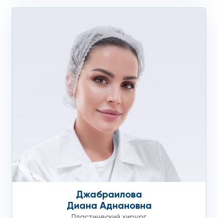
Джабраилова
Диана Аднановна
Пластический хирург