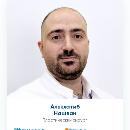
Алькхатиб
Нашван
Пластический хирург
Новаторская
Беляево