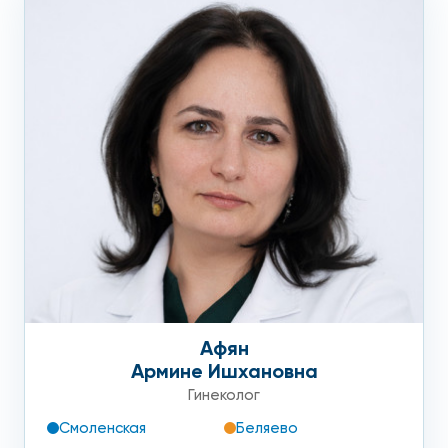
Афян
Армине Ишхановна
Гинеколог
Смоленская
Беляево