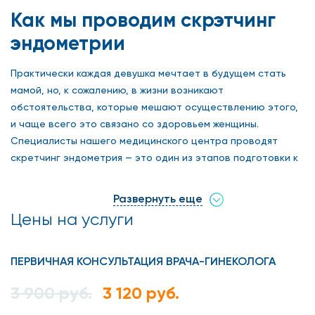
Как мы проводим скрэтчинг
эндометрии
Практически каждая девушка мечтает в будущем стать
мамой, но, к сожалению, в жизни возникают
обстоятельства, которые мешают осуществлению этого,
и чаще всего это связано со здоровьем женщины.
Специалисты нашего медицинского центра проводят
скретчинг эндометрия — это один из этапов подготовки к
ЭКО. Провести скретчинг эндометрия в Москве врачи
рекомендуют в том случае, если толщина слизистой
Развернуть еще
оболочки матки не соответствует нормальной или в
Цены на услуги
прошлом у девушки были неудачные попытки
беременности. В нашей клинике «Столица» в Москве,
любая девушка, имеющая направление от врача, может
ПЕРВИЧНАЯ КОНСУЛЬТАЦИЯ ВРАЧА-ГИНЕКОЛОГА
сделать скретчинг эндометрия быстро, качественно и
3 900 руб.
3 120 руб.
недорого.