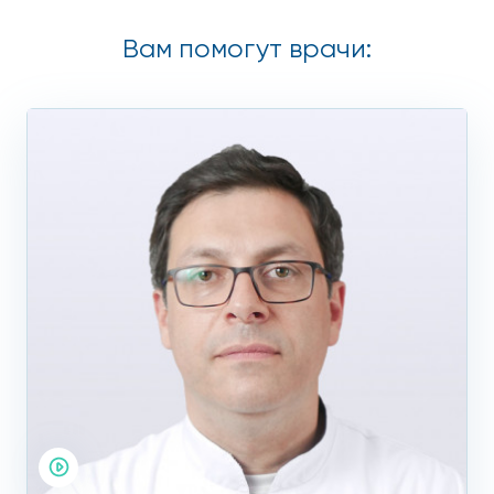
дополнительной помощи.
Вам помогут врачи:
Скретчинг: полезная
царапина
Царапинки на слизистой матки делают ее как бы более
липкой, поэтому шанс зацепиться за такую поверхность у
эмбриона возрастает.
Специалисты нашей клиники имеют колоссальный опыт в
лечении пациенток с любыми гинекологическими
заболеваниями. В клинике для работы используется самое
современное оборудование, которое позволяет пройти
обследование и лечение в соответствии с европейскими
стандартами.
Обратившись к нам, вы получаете не только качественную
услугу, но и возможность сохранить ваши денежные