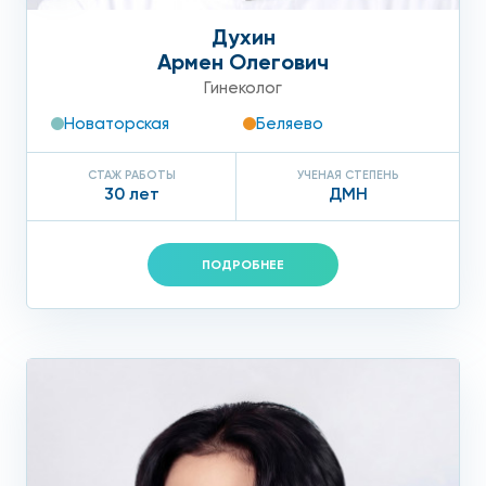
средства, ведь в медицинском центре «Столица» в
Москве часто проходят акции, и стоимость процедур
Духин
может быть еще ниже.
Армен Олегович
Гинеколог
Узнавайте, сколько стоит скретчинг, и записывайтесь на
прием к врачу по телефону или через форму обратной
Новаторская
Беляево
связи на сайте.
СТАЖ РАБОТЫ
УЧЕНАЯ СТЕПЕНЬ
30 лет
ДМН
ПОДРОБНЕЕ