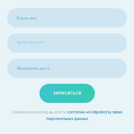
Скретчинг эндометрия в Москве имеет ряд
преимуществ:
это простой и безопасный метод;
процедура проводится амбулаторно;
процедура проходит довольно быстро,
длительность не более 10 минут;
она абсолютно безболезненна.
При скретчинге эндометрия не используются
обезболивающие или наркоз, но болевых ощущений нет,
ЗАПИСАТЬСЯ
есть только небольшой дискомфорт при применении
расширителя.
Нажимая на кнопку, вы даете
согласие на обработку своих
После скретчинга могут наблюдаться небольшие
персональных данных
кровянистые выделения и спазмы внизу живота, которые
проходят спустя некоторое время самостоятельно без