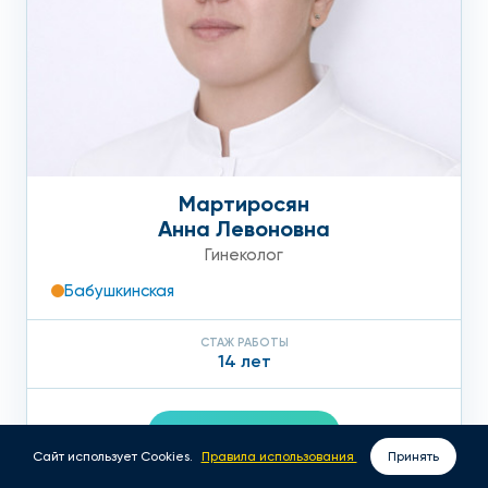
Мартиросян
Анна Левоновна
Гинеколог
Бабушкинская
СТАЖ РАБОТЫ
14 лет
ПОДРОБНЕЕ
Сайт использует Cookies.
Правила использования
Принять
ВЫЗОВ ВРАЧА НА ДОМ
ЗАПИСАТЬСЯ ОНЛАЙН