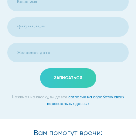
случаев, в III триместре этот риск возрастает до 40%.
Если беременность наступила уже на фоне имеющихся
антител к цитомегаловирусу, вероятность заражения
ребенка крайне мала. Поэтому крайне важно
обследоваться на цитомегаловирусную инфекцию еще на
этапе планирования беременности.
Цитомегаловирус у
новорожденных
ЗАПИСАТЬСЯ
Летальность при цитомегаловирусной инфекции у
младенцев достигает 20-30%, а у выживших детей в 90%
Нажимая на кнопку, вы даете
согласие на обработку своих
отмечаются серьезные осложнения:
персональных данных
Задержка физического и умственного развития.
Потеря слуха.
Вам помогут врачи: