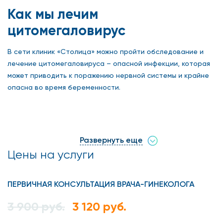
Как мы лечим
цитомегаловирус
В сети клиник «Столица» можно пройти обследование и
лечение цитомегаловируса – опасной инфекции, которая
может приводить к поражению нервной системы и крайне
опасна во время беременности.
Пути распространения
цитомегаловируса
Развернуть еще
Цены на услуги
Возбудителем заболевания является представитель
семейства герпесвирусов – Cytomegalovirus hominis. Этот
микроорганизм поселяется в мочеполовой системе,
ПЕРВИЧНАЯ КОНСУЛЬТАЦИЯ ВРАЧА-ГИНЕКОЛОГА
приводя к развитию воспаления влагалища, матки,
3 900 руб.
3 120 руб.
придатков. Цитомегаловирус часто поражает шейку матки
с развитием эндоцервицитов, эрозии.