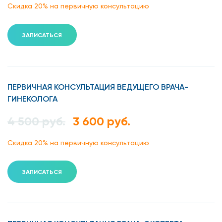
Скидка 20% на первичную консультацию
Поскольку вирус может находиться в слюне,
семенной жидкости, влагалищных выделениях,
ЗАПИСАТЬСЯ
молоке, моче, крови, пути передачи его
многообразны:
половой,
ПЕРВИЧНАЯ КОНСУЛЬТАЦИЯ ВЕДУЩЕГО ВРАЧА-
ГИНЕКОЛОГА
трансплацентарный (плоду при беременности),
4 500 руб.
3 600 руб.
в процессе переливания компонентов крови,
Скидка 20% на первичную консультацию
через молоко больной матери,
в родах,
ЗАПИСАТЬСЯ
воздушно-капельный.
Беременность и