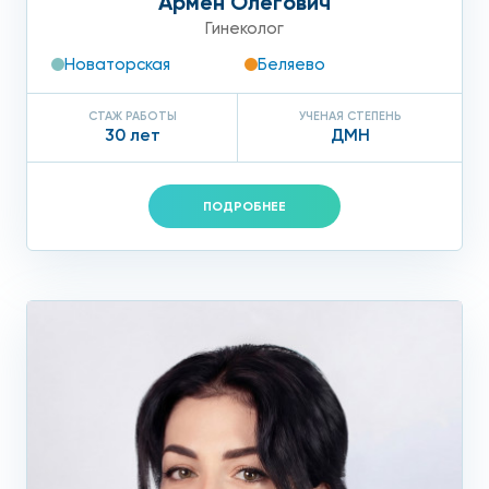
Армен Олегович
заболевание. В этом случае требуется лечение. Если
Гинеколог
выявляются антитела класса G, становится понятно, что
Новаторская
Беляево
встреча с вирусом уже была. Лечение в этой ситуации не
требуется.
СТАЖ РАБОТЫ
УЧЕНАЯ СТЕПЕНЬ
30 лет
ДМН
Лечение цитомегаловируса
ПОДРОБНЕЕ
При цитомегаловирусной инфекции назначаются
противовирусные препараты, направленные на
подавление размножения возбудителя. Также назначаются
интерферонсодержащие средства, обладающие
иммуностимулирующим и противовирусным действием.
Беременной женщине противовирусную терапию
назначают по строгим показаниям, интерфероны для
лечения цитомегаловируса можно применять с 13 недель
гестации. Вопрос о возможности сохранения
беременности или ее прерывании решается в
индивидуальном порядке.