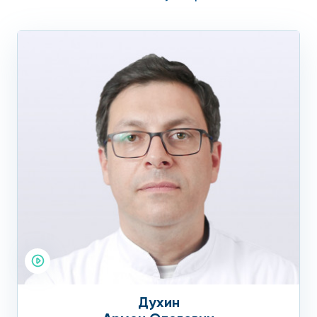
Воспаление глаз.
Микроцефалия – уменьшение размеров мозга и
черепа.
Дефект роста и формирования зубов.
Атрофия зрительного нерва с нарушением зрения.
Увеличение селезенки, печени.
Кровоизлияния во внутренних органах и др.
Диагностика
цитомегаловируса
Для определения тактики лечения цитомегаловируса
важна серологическая диагностика – исследование крови
на белки-антитела к вирусу. Обнаружение
Духин
иммуноглобулинов класса М указывает на острое