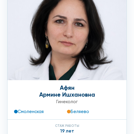
Афян
Армине Ишхановна
Гинеколог
Смоленская
Беляево
СТАЖ РАБОТЫ
19 лет