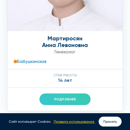
Мартиросян
Анна Левоновна
Гинеколог
Бабушкинская
СТАЖ РАБОТЫ
14 лет
ПОДРОБНЕЕ
Сайт использует Cookies.
Правила использования
Принять
ВЫЗОВ ВРАЧА НА ДОМ
ЗАПИСАТЬСЯ ОНЛАЙН