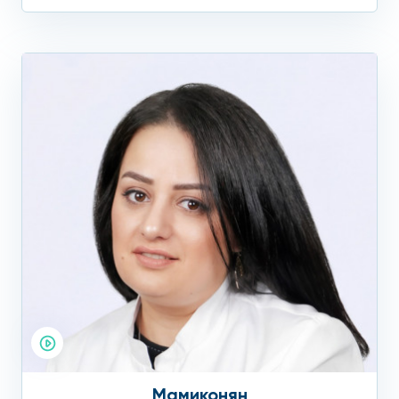
Мамиконян