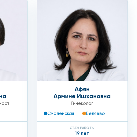
Афян
на
Армине Ишхановна
ност
Гинеколог
Смоленская
Беляево
СТАЖ РАБОТЫ
19 лет