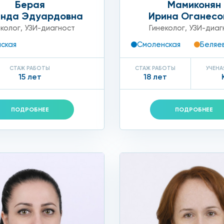
Берая
Мамиконян
 поликистоза
анда Эдуардовна
Ирина Оганесо
еколог
,
УЗИ-диагност
Гинеколог
,
УЗИ-диаг
е в своей практике прогрессивные фармакологические д
ская
Смоленская
Беляе
равленности:
СТАЖ РАБОТЫ
СТАЖ РАБОТЫ
УЧЕНА
15 лет
18 лет
вающими репродуктивную функцию;
ПОДРОБНЕЕ
ПОДРОБНЕЕ
ми.
ся с учетом индивидуальных проявлений поликистоза. С
ежит диетическому питанию при нормализации веса.