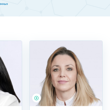
 потребуется аппаратное обследование.
анных
ковое оборудование относится к премиальному
 основания для верной постановки диагноза.
временным протоколам:
к.