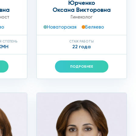
Юрченко
вна
Оксана Викторовна
ност
Гинеколог
остижения и возвращающие пациенткам здоровье и
во
Новаторская
Беляево
Я СТЕПЕНЬ
СТАЖ РАБОТЫ
КМН
22 года
ПОДРОБНЕЕ
юда входит дерматологическое лечение,