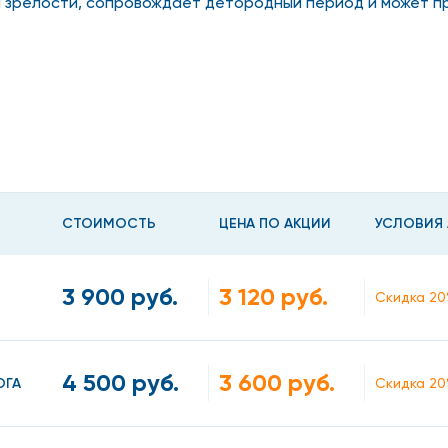
 зрелости, сопровождает детородный период и может пр
 и порядок назначения терапии достоверно известно то
лификация, чтобы нормализовать рост фолликулов и вер
ся на характерные изменения
СТОИМОСТЬ
ЦЕНА ПО АКЦИИ
УСЛОВИЯ
3 900 руб.
3 120 руб.
Скидка 20
а;
 их отсутствие;
4 500 руб.
3 600 руб.
ОГА
Скидка 20