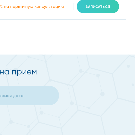
% на первичную консультацию
ЗАПИСАТЬСЯ
ми являются:
 на прием
на высокоточном оборудовании.
 как лечить поликистоз