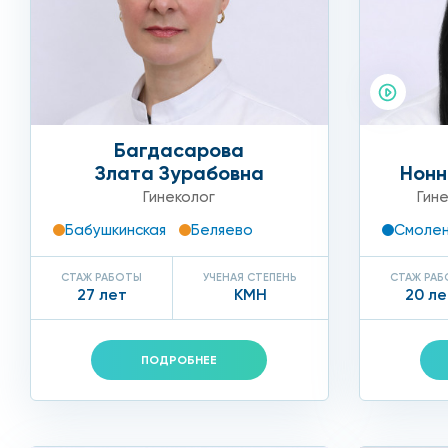
У нас лучшие врачи леча
Обращаться к профессионалам лучше без промедлени
под наблюдением наших специалистов. Многие из па
То, что лечение обходится недорого, важно для пац
Багдасарова
Злата Зурабовна
Нонн
Гинеколог
Гин
Бабушкинская
Беляево
Смолен
СТАЖ РАБОТЫ
УЧЕНАЯ СТЕПЕНЬ
СТАЖ РА
27 лет
КМН
20 ле
ПОДРОБНЕЕ