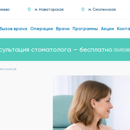
ляево
м. Новаторская
м. Смоленская
Вызов врача
Операции
Врачи
Программы
Акции
Конт
сультация стоматолога — бесплатно
ПОДРОБ
яичников
а