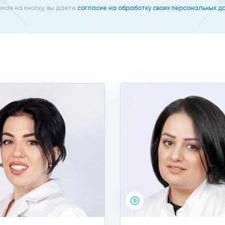
ьный осмотр и опрос для составления анамнеза. Затем
мая на кнопку, вы даете
согласие на обработку своих персональных д
нение внутренней структуры яичников. Наше ультразву
о повышенное число мелких фолликулов. Это дает веские
следования крови, следуя со
ипофизом;
я поликистоза, они по средствам большинству пациенто