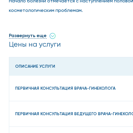
Начало болезни отмечается с наступлением половой
косметологическим проблемам.
Как лечить поликистоз, каков алгоритм диагностики
высокоэффективное исследование и совершенная ква
Развернуть еще
Цены на услуги
На приеме женщины жалуют
ОПИСАНИЕ УСЛУГИ
о возникшей проблеме:
Нерегулярность менструального цикла;
ПЕРВИЧНАЯ КОНСУЛЬТАЦИЯ ВРАЧА-ГИНЕКОЛОГА
Боль тянущего характера в нижних отделах живот
Тесты на бесплодие показали редкие овуляции или
ПЕРВИЧНАЯ КОНСУЛЬТАЦИЯ ВЕДУЩЕГО ВРАЧА-ГИНЕКОЛ
Возникают маточные кровотечения.