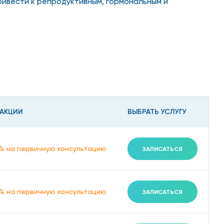
ивести к репродуктивным, гормональным и
лько профессионалам. Понадобится
нуть к норме гормональный фон.
, которые свидетельствуют
 АКЦИИ
ВЫБРАТЬ УСЛУГУ
% на первичную консультацию
ЗАПИСАТЬСЯ
% на первичную консультацию
ЗАПИСАТЬСЯ