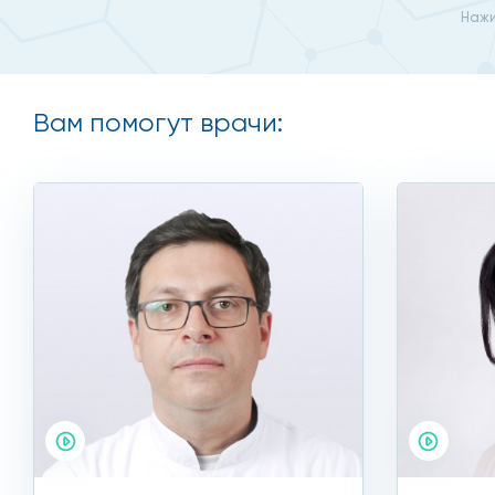
Вначале опытные гинекологи проводят профессионал
Нажи
Заключение УЗИ наиболее достоверно отражает изме
классу и увеличивает изображение, на котором видн
Вам помогут врачи:
Наши доктора назначают ис
Резистентность к инсулину;
Анализ на количество половых гормонов
Тесты на содержание гормонов вырабатываемым г
По показаниям другие биохимические анализы.
Данные процедуры мало влияют на стоимость лечени