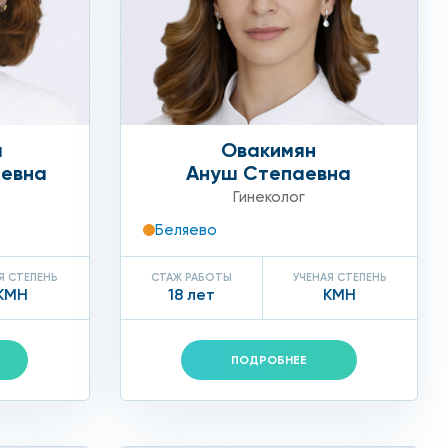
цене
уют благодарные отзывы тех, кто лечил поликистоз
т яйцеклеток и успешно забеременели.
а
Овакимян
иевна
Ануш Степаевна
Гинеколог
Беляево
Я СТЕПЕНЬ
СТАЖ РАБОТЫ
УЧЕНАЯ СТЕПЕНЬ
КМН
18 лет
КМН
ПОДРОБНЕЕ