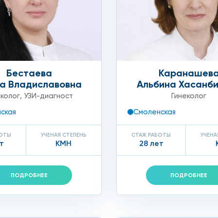
т поликистоз по доступной 
й, чтобы не усугубить ситуацию. Об этом свидетельств
циенток избавились от болезни, которая тормозила рос
иенток с длительным курсом терапии от гиперандрогении.
Бестаева
Каранашев
а Владиславовна
Альбина Хасанб
еколог
,
УЗИ-диагност
Гинеколог
ская
Смоленская
БОТЫ
УЧЕНАЯ СТЕПЕНЬ
СТАЖ РАБОТЫ
УЧЕНА
т
КМН
28 лет
ПОДРОБНЕЕ
ПОДРОБНЕЕ