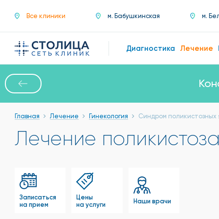
Все клиники
м. Бабушкинская
м. Бе
Диагностика
Лечение
Кон
Главная
Лечение
Гинекология
Синдром поликистозных 
Лечение поликистоз
Записаться
Цены
Наши врачи
на прием
на услуги