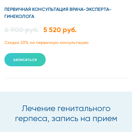
ПЕРВИЧНАЯ КОНСУЛЬТАЦИЯ ВРАЧА-ЭКСПЕРТА-
Лечение полового герпеса
ГИНЕКОЛОГА
6 900 руб.
5 520 руб.
Цели
Скидка 20% на первичную консультацию
Ликвидация герпетических высыпаний и ускорение
их заживления.
ЗАПИСАТЬСЯ
Уменьшение общей симптоматики – жжения, зуда.
Снижение температуры тела и болезненности
лимфатических узлов.
Восстановление иммунной защиты для
предотвращения дальнейшего распространения
Лечение генитального
вируса.
герпеса, запись на прием
Снижение частоты рецидивов или создание
стойкой ремиссии.