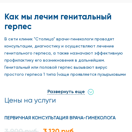
Как мы лечим генитальный
герпес
В сети клиник "Столица" врачи-гинекологи проводят
консультации, диагностику и осуществляют лечение
генитального герпеса, а также назначают эффективную
профилактику его возникновения в дальнейшем.
Генитальный или половой герпес вызывают вирус
простого герпеса 1 типа (чаще проявляется пузырьковыми
высыпаниями на губах, но может инфицировать и половые
органы) и 2 типов (до 80% случаев заражения).
Развернуть еще
Цены на услуги
Симптомы и диагностика
заболевания генитального
ПЕРВИЧНАЯ КОНСУЛЬТАЦИЯ ВРАЧА-ГИНЕКОЛОГА
герпеса
3 900 руб.
3 120 руб.