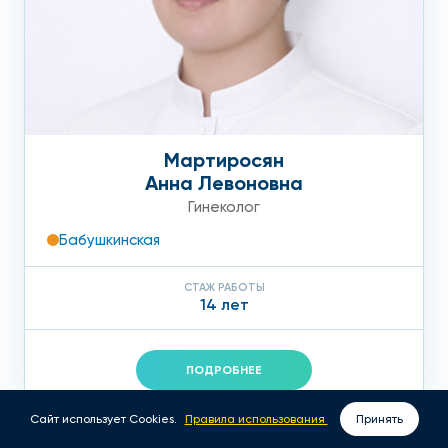
Мартиросян
Анна Левоновна
Гинеколог
Бабушкинская
СТАЖ РАБОТЫ
14 лет
ПОДРОБНЕЕ
Сайт использует Cookies.
Правила использования
Принять
ВЫЗОВ ВРАЧА НА ДОМ
ЗАПИСАТЬСЯ ОНЛАЙН