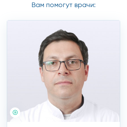
Вам помогут врачи:
Медикаментозные противовирусные средства
(фамцикловир, валацикловир) подбираются
индивидуально.
Эпизодическая терапия – противовирусное
лечение генитального (полового) герпеса у
пациентов с редкими обострениями.
Супрессивное лечение (при частых обострениях
или у пациентов с тяжелым течением герпеса).
Этим лицам обязательно показана LAK-терапия и
длительный прием противовирусных препаратов.
Любой медицинский центр в Москве может предложить
вам лечение генитального герпеса, но только в сети
клиник «Столица» вы сможете пройти самый безопасный и
эффективный курс противовирусной терапии. Это надолго
защитит вас от обострения болезни и возможных