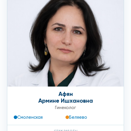
Афян
Армине Ишхановна
Гинеколог
Смоленская
Беляево