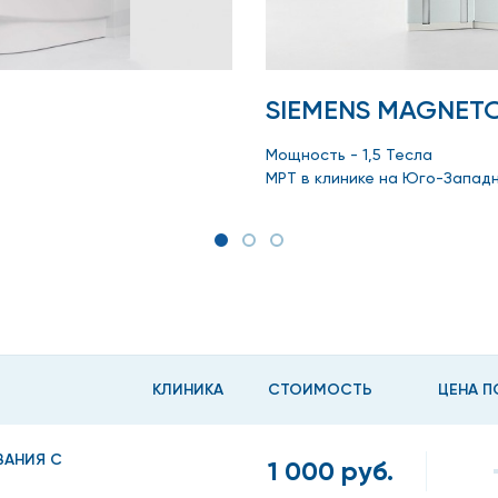
SIEMENS MAGNET
Мощность - 1,5 Тесла
ения других обследований (КТ, УЗИ и т.д.).
МРТ в клинике на Юго-Запад
а на Бабушкинской?
лезни коленного сустава;
КЛИНИКА
СТОИМОСТЬ
ЦЕНА П
ВАНИЯ С
1 000 руб.