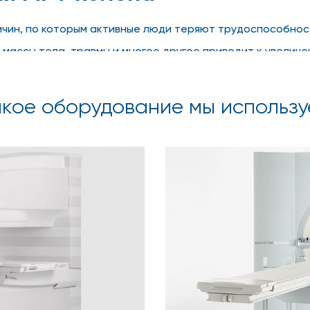
ичин, по которым активные люди теряют трудоспособност
массы тела, травмы и многое другое приводит к увелич
 людей в достаточно молодом возрасте.
кое оборудование мы использу
инской, позволяет получить необходимый объем информа
ультации врача-ортопеда. Врач предварительно ставит 
ть рекомендовано в случаях:
ству;
еские изменения;