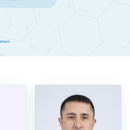
е и доступные цены. При этом клиенты клиники
временными высокоинформативными и высокоточными
следуемого органа, которые создаются при помощи
анных
ивное лечение.
егулярно предлагаются клиникой, следите за
готовка: