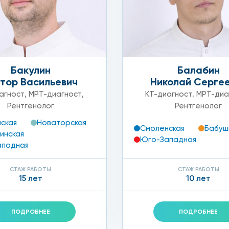
тить металлические предметы.
ожно задать в контакт-центре или у администраторов кл
Бакулин
Балабин
тор Васильевич
Николай Серге
агност
,
МРТ-диагност
,
КТ-диагност
,
МРТ-диа
Рентгенолог
Рентгенолог
ская
Новаторская
Смоленская
Бабуш
инская
Юго-Западная
ападная
СТАЖ РАБОТЫ
СТАЖ РАБОТЫ
15 лет
10 лет
ПОДРОБНЕЕ
ПОДРОБНЕЕ