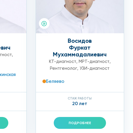
иники.
Восидов
евич
Фуркат
Мухаммадалиевич
гност
,
КТ-диагност
,
МРТ-диагност
,
Рентгенолог
,
УЗИ-диагност
кинская
Беляево
СТАЖ РАБОТЫ
20 лет
ПОДРОБНЕЕ