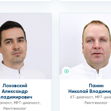
Лозовский
Панин
Александр
Николай Владими
Владимирович
КТ-диагност
,
МРТ-диа
агност
,
МРТ-диагност
,
Рентгенолог
Рентгенолог