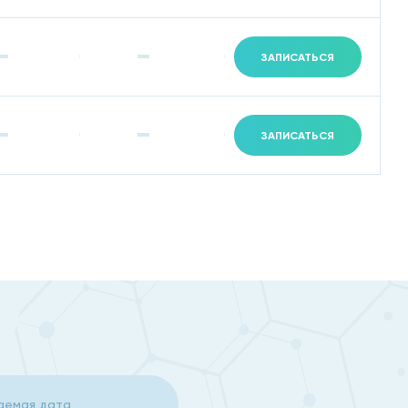
ный анализ и определить целесообразность
ЗАПИСАТЬСЯ
оторых изменяются вследствие артроза или артрита;
ЗАПИСАТЬСЯ
во, которое позволить наблюдать за процессами
мально точно поставить диагноз, выбрать
уют в международных семинарах, конференциях.
иалистов других клиник.