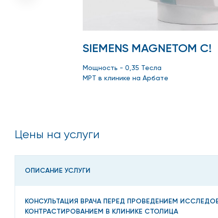
выявления врожденных аномалий;
необходимости выявления опухоли;
SIEMENS MAGNETOM C!
необходимость исключения метастазов;
Мощность - 0,35 Тесла
получения сомнительных данных в результате провед
МРТ в клинике на Арбате
Что выявляет МРТ колен
Цены на услуги
Проведение процедуры дает возможность:
выявлять воспалительные и не воспалительные бо
ОПИСАНИЕ УСЛУГИ
выявить анатомические аномалии;
оценить характер травматических повреждений;
КОНСУЛЬТАЦИЯ ВРАЧА ПЕРЕД ПРОВЕДЕНИЕМ ИССЛЕДО
КОНТРАСТИРОВАНИЕМ В КЛИНИКЕ СТОЛИЦА
выявить повреждения нервов;