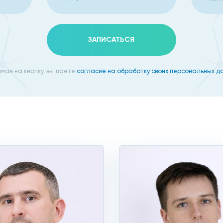
ики на Бабушкинской
агностического обследования установлены демократичны
ЗАПИСАТЬСЯ
ровня. Отделение диагностики оборудовано самыми со
ах, имеют идеальную четкость, а трехмерные модели ис
мая на кнопку, вы даете
согласие на обработку своих персональных д
очно ставить диагнозы и назначать максимально эффект
ли вы пройдете процедуру по акции. Акционные скидки р
следованию требуется под
ических пуговиц, молний, крючков, пряжек и украшений;
нием серебряных и золотых;