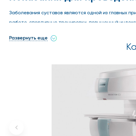
Заболевания суставов являются одной из главных пр
работе, спортивные тренировки, повышенный индекс 
проблемы в коленном суставе все чаще возникают у
Развернуть еще
Ка
Процедура МРТ колена, которую проводят на Бабушк
развивающиеся в колене.
Обычно МРТ колена назначают пациентам после конс
другие диагностические обследования. МРТ может бы
травмы в области коленного сустава;
подготовки пациента к хирургическому вмешатель
воспаления сустава;
подозрения на патологии развития или дистрофич