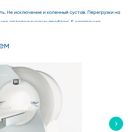
ь. Не исключение и коленный сустав. Перегрузки на
ению ортопедических проблем. К сожалению,
ем
ции, чтобы диагностировать патологии или болезни,
диагноз, опираясь на результаты осмотра или