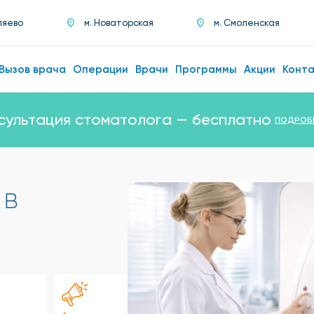
ляево
м. Новаторская
м. Смоленская
Вызов врача
Операции
Врачи
Программы
Акции
Конт
сультация стоматолога — бесплатно
ПОДРОБ
 в