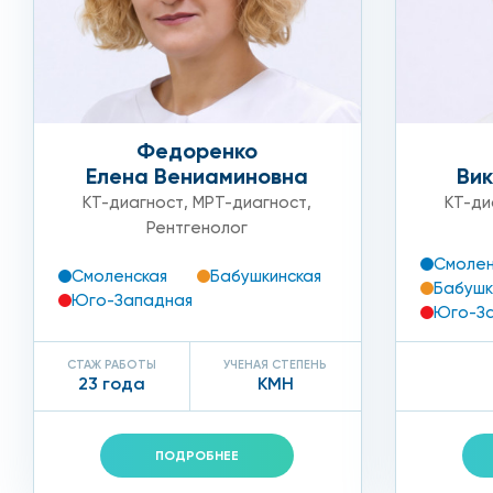
обязательно проверить карманы, чтобы не пропус
Возникшие вопросы по подготовке к исследованию м
Федоренко
Елена Вениаминовна
Вик
КТ-диагност
,
МРТ-диагност
,
КТ-ди
Рентгенолог
Смолен
Смоленская
Бабушкинская
Бабушк
Юго-Западная
Юго-З
СТАЖ РАБОТЫ
УЧЕНАЯ СТЕПЕНЬ
23 года
КМН
ПОДРОБНЕЕ