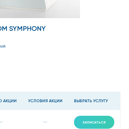
SIEMENS M
OM SYMPHONY
Мощность - 1,5 Тес
МРТ в клинике на Б
ной
О АКЦИИ
УСЛОВИЯ АКЦИИ
ВЫБРАТЬ УСЛУГУ
ЗАПИСАТЬСЯ