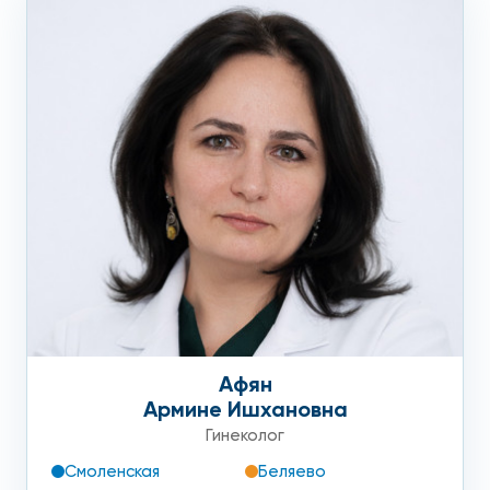
Афян
Армине Ишхановна
Гинеколог
Смоленская
Беляево