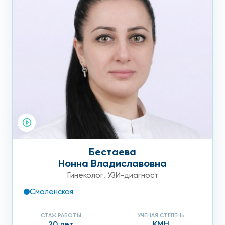
Бестаева
Нонна Владиславовна
Гинеколог
,
УЗИ-диагност
Смоленская
СТАЖ РАБОТЫ
УЧЕНАЯ СТЕПЕНЬ
20 лет
КМН