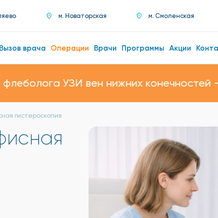
ляево
м. Новаторская
м. Смоленская
Вызов врача
Операции
Врачи
Программы
Акции
Конт
льтацию дерматолога в день проведения 
сная гистероскопия
фисная