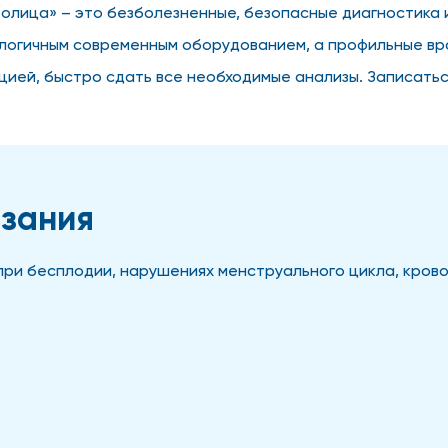
толица» – это безболезненные, безопасные диагностика 
логичным современным оборудованием, а профильные вра
ией, быстро сдать все необходимые анализы. Записать
азания
ри бесплодии, нарушениях менструального цикла, кровот