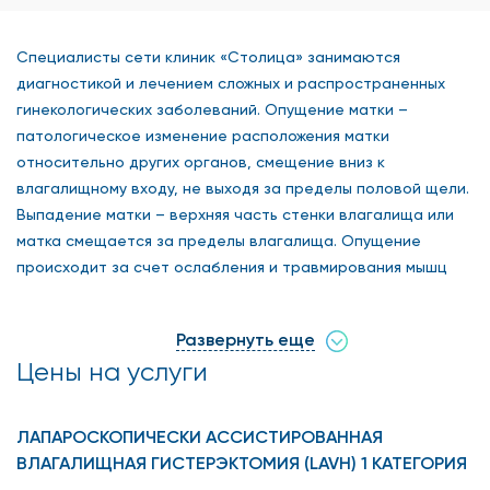
Специалисты сети клиник «Столица» занимаются
диагностикой и лечением сложных и распространенных
гинекологических заболеваний. Опущение матки –
патологическое изменение расположения матки
относительно других органов, смещение вниз к
влагалищному входу, не выходя за пределы половой щели.
Выпадение матки – верхняя часть стенки влагалища или
матка смещается за пределы влагалища. Опущение
происходит за счет ослабления и травмирования мышц
тазового дна. Выделяется ряд причин, которые могут
послужить причиной начала данного заболевания:
Развернуть еще
Недостаточность мышц и соединительной ткани;
Цены на услуги
Чрезмерные физические нагрузки;
ЛАПАРОСКОПИЧЕСКИ АССИСТИРОВАННАЯ
Резкая потеря веса;
ВЛАГАЛИЩНАЯ ГИСТЕРЭКТОМИЯ (LAVH) 1 КАТЕГОРИЯ