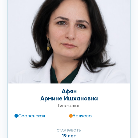
Афян
Армине Ишхановна
Гинеколог
Смоленская
Беляево
СТАЖ РАБОТЫ
19 лет