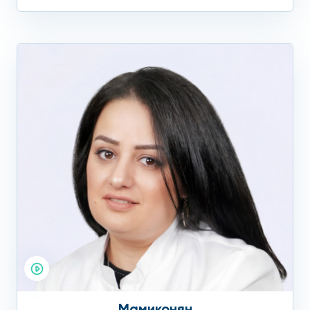
Мамиконян