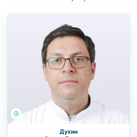
оперативного лечения и метода коррекции. Стоимость
лечения зависит от выбранного метода вмешательства.
Реабилитация
После вмешательства пациентка остается в палате
стационара под пристальным контролем медицинского
персонала. Палаты стационара комфортабельные и
оборудованы всем необходимым: душ, туалет, TV,
кондиционер, холодильник. В течении 4-6 недель
требуется соблюдать половой покой, исключаются
физические нагрузки, соблюдение диеты.
Профилактика
К профилактическим мероприятиям можно отнести:
Придерживаться умеренных физических нагрузок,
Духин