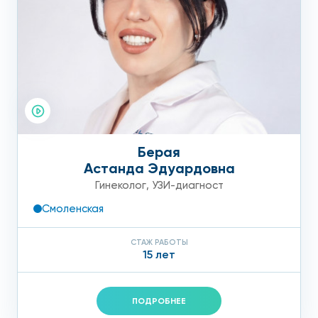
многопрофильная клиника, где вы можете сделать всю
необходимую диагностику и посетить врачей в удобное
для вас время. Уточнить цены и записаться на
консультацию к специалистам вы можете по
круглосуточному номеру: 8(495)604-10-10
Берая
Астанда Эдуардовна
Гинеколог
,
УЗИ-диагност
Смоленская
СТАЖ РАБОТЫ
15 лет
ПОДРОБНЕЕ