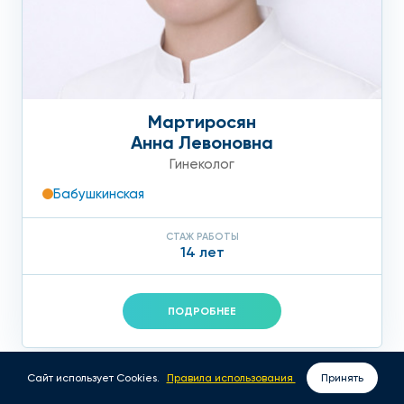
Мартиросян
Анна Левоновна
Гинеколог
Бабушкинская
СТАЖ РАБОТЫ
14 лет
ПОДРОБНЕЕ
Сайт использует Cookies.
Правила использования
Принять
ВЫЗОВ ВРАЧА НА ДОМ
ЗАПИСАТЬСЯ ОНЛАЙН