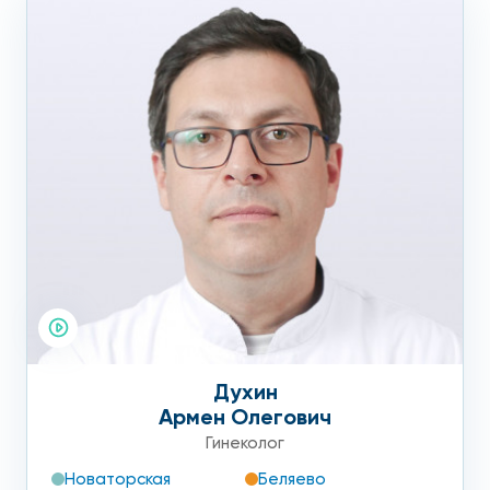
Духин
Армен Олегович
Гинеколог
Новаторская
Беляево