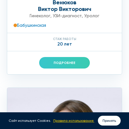
Венюков
Виктор Викторович
Гинеколог
,
УЗИ-диагност
,
Уролог
Бабушкинская
СТАЖ РАБОТЫ
20 лет
ПОДРОБНЕЕ
Сайт использует Cookies.
Правила использования
Принять
ВЫЗОВ ВРАЧА НА ДОМ
ЗАПИСАТЬСЯ ОНЛАЙН